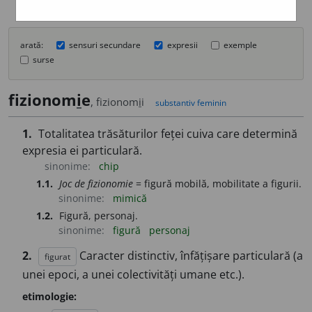
arată:
sensuri secundare
expresii
exemple
surse
fizionom
i
e
, fizionom
i
i
substantiv feminin
1.
Totalitatea trăsăturilor feței cuiva care determină
expresia ei particulară.
sinonime:
chip
1.1.
Joc de fizionomie
= figură mobilă, mobilitate a figurii.
sinonime:
mimică
1.2.
Figură, personaj.
sinonime:
figură
personaj
2.
Caracter distinctiv, înfățișare particulară (a
figurat
unei epoci, a unei colectivități umane etc.).
etimologie: