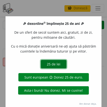
Donează
savings
®
®
🎉 dexonline
împlinește 25 de ani 🎉
caută
clear
search
De un sfert de secol suntem aici, gratuit, zi de zi,
opțiuni
pentru milioane de căutări.
Cu o mică donație aniversară ne-ați ajuta să păstrăm
cuvintele la îndemâna tuturor și pe viitor.
sinteza definițiilor (1)
definiții (20)
declinări
pronunție
(2)
volume_up
info
Aceste definiții sunt compilate de
echipa dexonline. Definițiile
originale se află pe fila
definiții
.
info
Puteți reordona filele pe pagina de
preferințe
.
Am donat deja.
ascunde