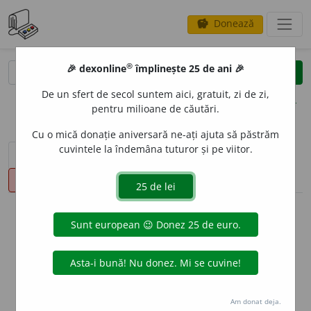
Donează
savings
®
®
🎉 dexonline
împlinește 25 de ani 🎉
caută
clear
search
De un sfert de secol suntem aici, gratuit, zi de zi,
opțiuni
pentru milioane de căutări.
Cu o mică donație aniversară ne-ați ajuta să păstrăm
cuvintele la îndemâna tuturor și pe viitor.
sinteza definițiilor (1)
definiții (16)
declinări
pronunție
(47)
volume_up
info
Aceste definiții sunt compilate de
echipa dexonline. Definițiile
originale se află pe fila
definiții
.
info
Puteți reordona filele pe pagina de
preferințe
.
Am donat deja.
ascunde