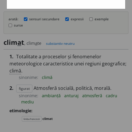
arată:
sensuri secundare
expresii
exemple
surse
clim
a
t
, clim
a
te
substantiv neutru
1.
Totalitate a proceselor și fenomenelor
meteorologice caracteristice unei regiuni geografice;
climă
.
sinonime:
climă
2.
Atmosferă socială, politică, morală.
figurat
sinonime:
ambianță
anturaj
atmosferă
cadru
mediu
etimologie:
climat
limba franceză