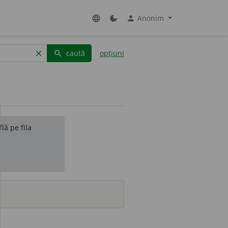
Anonim
language
dark_mode
person
caută
opțiuni
clear
search
lă pe fila