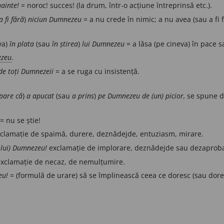
ainte!
= noroc! succes! (la drum, într-o acțiune întreprinsă etc.).
a fi fără
)
niciun Dumnezeu
= a nu crede în nimic; a nu avea (sau a fi f
va)
în plata
(sau
în știrea
)
lui Dumnezeu
= a lăsa (pe cineva) în pace s
zeu
.
 de toți Dumnezeii
= a se ruga cu insistență.
 pare că
)
a apucat
(sau
a prins
)
pe Dumnezeu de (un) picior,
se spune d
= nu se știe!
clamație de spaimă, durere, deznădejde, entuziasm, mirare.
 lui) Dumnezeu!
exclamație de implorare, deznădejde sau dezaprob
xclamație de necaz, de nemulțumire.
eu!
= (formulă de urare) să se împlinească ceea ce doresc (sau doreșt