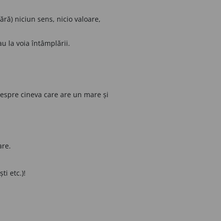
ără) niciun sens, nicio valoare,
au la voia întâmplării.
espre cineva care are un mare și
are.
i etc.)!