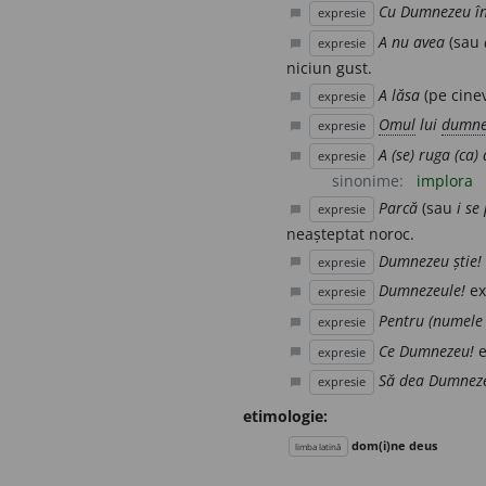
Cu Dumnezeu în
expresie
chat_bubble
A nu avea
(sau
expresie
chat_bubble
niciun gust.
A lăsa
(pe cine
expresie
chat_bubble
Omul
lui
dumne
expresie
chat_bubble
A (se) ruga (ca)
expresie
chat_bubble
sinonime:
implora
Parcă
(sau
i se
expresie
chat_bubble
neașteptat noroc.
Dumnezeu știe!
expresie
chat_bubble
Dumnezeule!
ex
expresie
chat_bubble
Pentru (numele
expresie
chat_bubble
Ce Dumnezeu!
e
expresie
chat_bubble
Să dea Dumnez
expresie
chat_bubble
etimologie:
dom(i)ne deus
limba latină