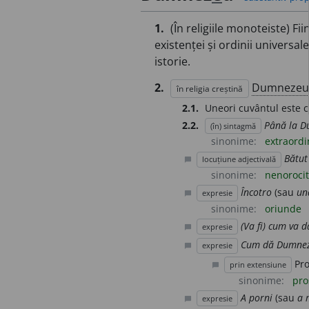
1.
(În religiile monoteiste) 
existenței și ordinii universal
istorie.
2.
Dumnezeu
în religia creștină
2.1.
Uneori cuvântul este co
2.2.
Până la 
(în) sintagmă
sinonime:
extraordi
Bătut
locuțiune adjectivală
chat_bubble
sinonime:
nenoroci
Încotro
(sau
un
expresie
chat_bubble
sinonime:
oriunde
(Va fi) cum va d
expresie
chat_bubble
Cum dă Dumne
expresie
chat_bubble
Pro
prin extensiune
chat_bubble
sinonime:
pro
A porni
(sau
a 
expresie
chat_bubble