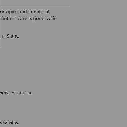
principiu fundamental al
 mântuirii care acționează în
hul Sfânt.
trivit destinului.
e, sănătos.