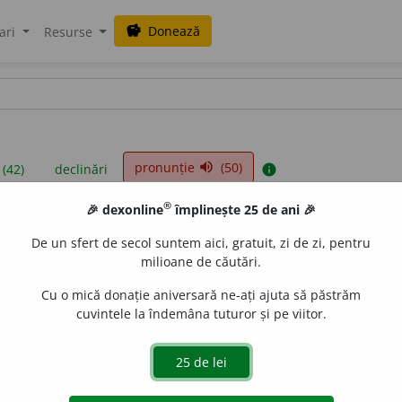
Donează
savings
ari
Resurse
pronunție
(50)
volume_up
 (42)
declinări
info
®
🎉 dexonline
împlinește 25 de ani 🎉
iniții sunt compilate de echipa dexonline. Definițiile originale se af
De un sfert de secol suntem aici, gratuit, zi de zi, pentru
 Puteți reordona filele pe pagina de
preferințe
.
milioane de căutări.
Cu o mică donație aniversară ne-ați ajuta să păstrăm
cuvintele la îndemâna tuturor și pe viitor.
presii
exemple
surse
riu masculin, substantiv masculin