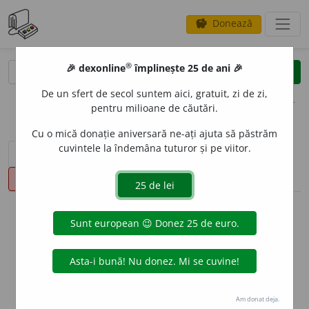
Donează
savings
®
®
🎉 dexonline
împlinește 25 de ani 🎉
caută
clear
search
De un sfert de secol suntem aici, gratuit, zi de zi,
opțiuni
pentru milioane de căutări.
Cu o mică donație aniversară ne-ați ajuta să păstrăm
cuvintele la îndemâna tuturor și pe viitor.
sinteza definițiilor (1)
definiții (16)
declinări
pronunție
(49)
volume_up
info
Aceste definiții sunt compilate de
echipa dexonline. Definițiile
originale se află pe fila
definiții
.
info
Puteți reordona filele pe pagina de
preferințe
.
Am donat deja.
ascunde