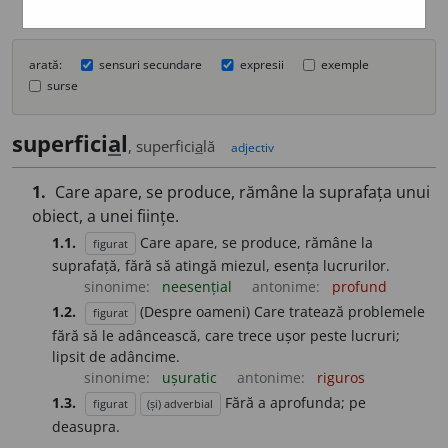
arată:
sensuri secundare
expresii
exemple
surse
superfici
a
l
, superfici
a
lă
adjectiv
1.
Care apare, se produce, rămâne la suprafața unui
obiect, a unei ființe.
1.1.
Care apare, se produce, rămâne la
figurat
suprafață, fără să atingă miezul, esența lucrurilor.
sinonime:
neesențial
antonime:
profund
1.2.
(Despre oameni) Care tratează problemele
figurat
fără să le adâncească, care trece ușor peste lucruri;
lipsit de adâncime.
sinonime:
ușuratic
antonime:
riguros
1.3.
Fără a aprofunda; pe
figurat
(și) adverbial
deasupra.