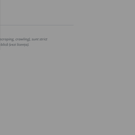
craping, crawling), sunt strict
lică (vezi licența).