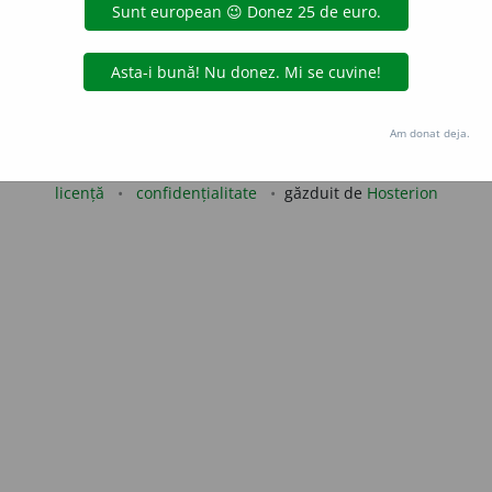
aGellner
acțiuni
Copyright © 2004-2026 dexonline (https://dexonline.ro)
Am donat deja.
area datelor de pe acest site, inclusiv prin orice metode de extragere automată (web s
dul nostru prealabil scris, cu excepția seturilor de date oferite oficial spre utilizare pub
licență
confidențialitate
găzduit de
Hosterion