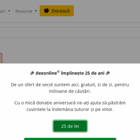
Donează
savings
ari
Resurse
®
🎉 dexonline
împlinește 25 de ani 🎉
De un sfert de secol suntem aici, gratuit, zi de zi, pentru
milioane de căutări.
Cu o mică donație aniversară ne-ați ajuta să păstrăm
cuvintele la îndemâna tuturor și pe viitor.
v.
) Care există numai la suprafață, fără să pătrundă în adînci
cu ușurință, ușuratic; lipsit de adîncime; neesențial. [
Pro