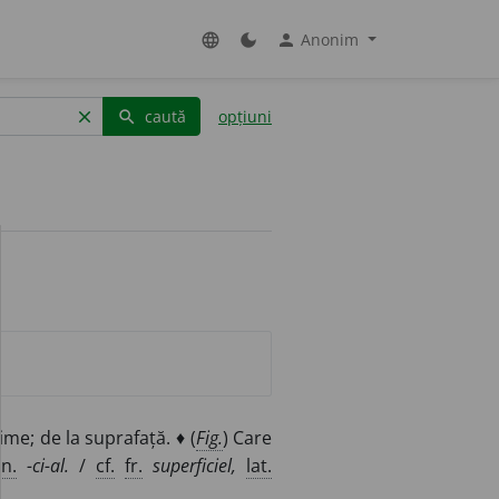
Anonim
language
dark_mode
person
caută
opțiuni
clear
search
me; de la suprafață. ♦ (
Fig.
) Care
n.
-ci-al.
/
cf.
fr.
superficiel,
lat.