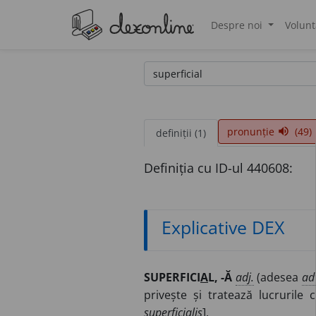
Despre noi
Volunt
®
pronunție
(49)
volume_up
definiții (1)
Definiția cu ID-ul 440608:
Explicative DEX
SUPERFICI
A
L, -Ă
adj.
(adesea
ad
privește și tratează lucrurile 
superficialis
].