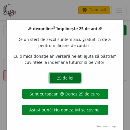
Donează
savings
®
®
🎉 dexonline
împlinește 25 de ani 🎉
caută
clear
search
De un sfert de secol suntem aici, gratuit, zi de zi,
opțiuni
pentru milioane de căutări.
Cu o mică donație aniversară ne-ați ajuta să păstrăm
cuvintele la îndemâna tuturor și pe viitor.
sinteza definițiilor (2)
definiții (28)
declinări
pronunție
(13)
volume_up
info
Aceste definiții sunt compilate de
echipa dexonline. Definițiile
originale se află pe fila
definiții
.
info
Puteți reordona filele pe pagina de
preferințe
.
Am donat deja.
ascunde