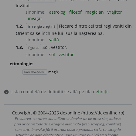
învățat.
sinonime:
astrolog
filozof
magician
vrăjitor
învățat
1.2.
Fiecare dintre cei trei regi veniți din
în religia creștină
Orient să se închine lui Isus la nașterea Sa.
sinonime:
vâlfă
1.3.
Sol, vestitor.
figurat
sinonime:
sol
vestitor
etimologie:
magŭ
limba slavă (veche)
Lista completă de definiții se află pe fila
definiții
.
info
Copyright © 2004-2026 dexonline (https://dexonline.ro)
Preluarea, stocarea sau utilizarea datelor de pe acest site, inclusiv
prin orice metode de extragere automată (web scraping, crawling),
sunt strict interzise fără acordul nostru prealabil scris, cu excepția
seturilor de date oferite oficial spre utilizare publică (vezi licența).