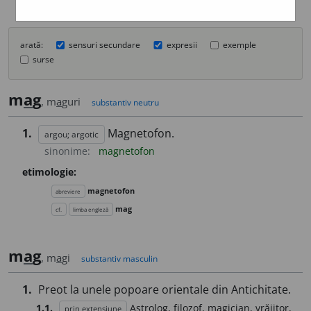
arată:
sensuri secundare
expresii
exemple
surse
m
a
g
, m
a
guri
substantiv neutru
1.
Magnetofon.
argou; argotic
sinonime:
magnetofon
etimologie:
magnetofon
abreviere
mag
cf.
limba engleză
m
a
g
, m
a
gi
substantiv masculin
1.
Preot la unele popoare orientale din Antichitate.
1.1.
Astrolog, filozof, magician, vrăjitor,
prin extensiune