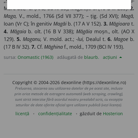
„sîmbure”.
1.
Mag,
Ion fam., act.; – Margareta din Satu-
Mare act;
-ul
(Ard; Sd XI 53);
Măgulești
s. (16 B III 285).
2.
Maga,
V., mold., 1766 (Sd VII 377); – țig. (Sd XVI);
Magă,
Ioan (Vr C); în genitiv
Magăi
b. (17 A V 152).
3.
Măgioara
t.
4.
Măgaia
b. olt. (16 B V 338);
Măgăia
moșn., olt. (AO X
129).
5.
Maganu,
V. mold. act.;
-lui,
Dealul t.
6.
Magoe
b.
(17 B IV 32).
7.
Cf.
Măghina
f., mold., 1709 (BCI IV 193).
sursa:
Onomastic (1963)
adăugată de
blaurb.
acțiuni
Copyright © 2004-2026 dexonline (https://dexonline.ro)
Preluarea, stocarea sau utilizarea datelor de pe acest site, inclusiv
prin orice metode de extragere automată (web scraping, crawling),
sunt strict interzise fără acordul nostru prealabil scris, cu excepția
seturilor de date oferite oficial spre utilizare publică (vezi licența).
licență
confidențialitate
găzduit de
Hosterion