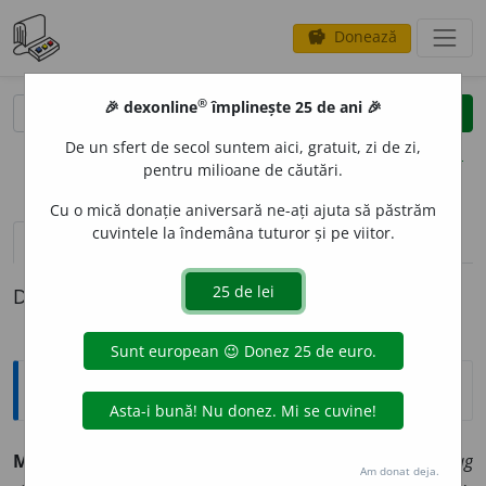
Donează
savings
®
®
🎉 dexonline
împlinește 25 de ani 🎉
caută
clear
search
De un sfert de secol suntem aici, gratuit, zi de zi,
opțiuni
pentru milioane de căutări.
Cu o mică donație aniversară ne-ați ajuta să păstrăm
cuvintele la îndemâna tuturor și pe viitor.
pronunție
(13)
volume_up
definiții (1)
Definiția cu ID-ul 969155:
Enciclopedice
MAG
subst. mag, din datina Vicleimului; cf. și ung.
mag
Am donat deja.