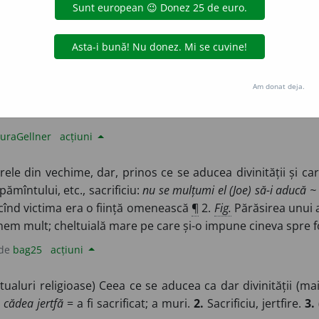
blaurb.
acțiuni
/
V:
j
ă
rfă, j
ă
rtvă, j
â
rtvă, j
e
rfă, ~tvă, j
i
rfă, j
i
rtvă
/
Pl
:
~fe
/
E
acrificat pe altar.
3
(
Pex
;
îas
) Om sacrificat pentru un scop 
Am donat deja.
(
Fig
) Victimă.
7
(
Pop
) Prisos de bucate, de vin
etc.
8
(
Înv
;
îe
)
uraGellner
acțiuni
le din vechime, dar, prinos ce se aducea divinității și ca
ămîntului, etc., sacrificiu:
nu se mulțumi el (Joe) să-i aducă ~ 
 cînd victima era o ființă omenească
¶
2.
Fig.
Părăsirea unui a
inem mult; cheltuială mare pe care și-o impune cineva spre fo
 de
bag25
acțiuni
tualuri religioase) Ceea ce se aducea ca dar divinității (mai 
 cădea jertfă
= a fi sacrificat; a muri.
2.
Sacrificiu, jertfire.
3.