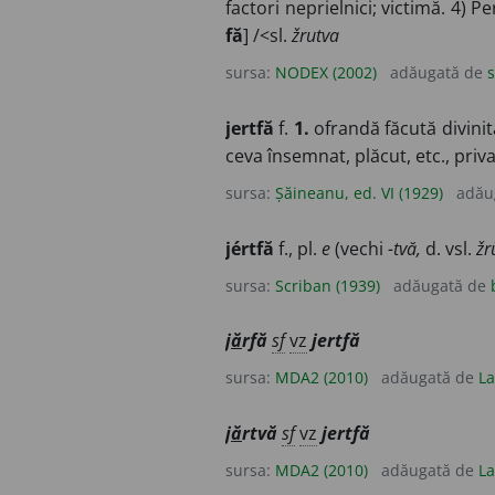
factori neprielnici; victimă. 4) 
fă
] /<sl.
žrutva
sursa:
NODEX (2002)
adăugată de
s
jertfă
f.
1.
ofrandă făcută divinit
ceva însemnat, plăcut, etc., priv
sursa:
Șăineanu, ed. VI (1929)
adău
jértfă
f., pl.
e
(vechi
-tvă,
d. vsl.
žr
sursa:
Scriban (1939)
adăugată de
j
ă
rfă
sf
vz
jertfă
sursa:
MDA2 (2010)
adăugată de
La
j
ă
rtvă
sf
vz
jertfă
sursa:
MDA2 (2010)
adăugată de
La