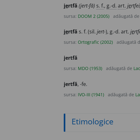
j
e
rtfă
(jert-fă)
s. f.
,
g.-d.
art.
j
e
rtfei
sursa:
DOOM 2 (2005)
adăugată d
j
e
rtfă
s. f. (sil.
jert-
), g.-d. art.
j
e
rtf
sursa:
Ortografic (2002)
adăugată 
jertfă
sursa:
MDO (1953)
adăugată de
Lad
jertfă
, -fe.
sursa:
IVO-III (1941)
adăugată de
La
Etimologice