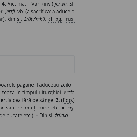
–
4.
Victimă. –
Var.
(
înv.
)
jertvă.
Sl.
r.
jertfi,
vb.
(a sacrifica; a aduce o
ar), din
sl.
žrŭtvĭnikŭ,
cf.
bg.
,
rus.
oarele păgâne îl aduceau zeilor;
lizează în timpul Liturghiei jertfa
 jertfa cea fără de sânge.
2.
(
Pop.
)
elor sau de mulțumire etc. ♦
Fig.
(de bucate etc.). – Din
sl.
žrŭtva.