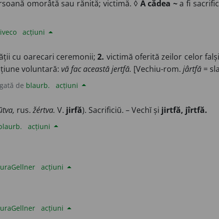
Persoană omorâtă sau rănită; victimă. ◊
A cădea ~
a fi sacrifi
iveco
acțiuni
ății cu oarecari ceremonii;
2.
victimă oferită zeilor celor falș
ațiune voluntară:
vă fac această jertfă.
[Vechiu-rom.
jârtfă
= sl
gată de
blaurb.
acțiuni
ŭtva,
rus.
žértva.
V.
jirfă
). Sacrificiŭ. – Vechĭ și
jirtfă, jîrtfă.
blaurb.
acțiuni
uraGellner
acțiuni
uraGellner
acțiuni