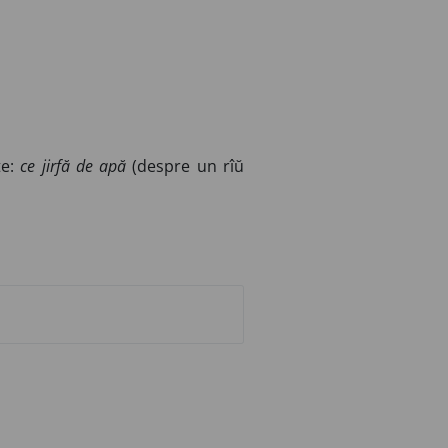
te:
ce jirfă de apă
(despre un rîŭ