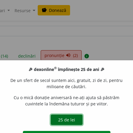
Donează
savings
ari
Resurse
pronunție
(2)
volume_up
 (14)
declinări
info
®
🎉 dexonline
împlinește 25 de ani 🎉
iniții sunt compilate de echipa dexonline. Definițiile originale se af
De un sfert de secol suntem aici, gratuit, zi de zi, pentru
 Puteți reordona filele pe pagina de
preferințe
.
milioane de căutări.
Cu o mică donație aniversară ne-ați ajuta să păstrăm
cuvintele la îndemâna tuturor și pe viitor.
presii
exemple
surse
v neutru