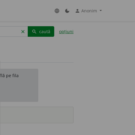
Anonim
language
dark_mode
person
caută
opțiuni
clear
search
lă pe fila