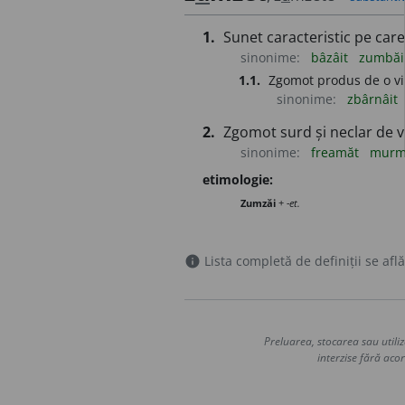
1.
Sunet caracteristic pe care
sinonime:
bâzâit
zumbăi
1.1.
Zgomot produs de o vib
sinonime:
zbârnâit
2.
Zgomot surd și neclar de v
sinonime:
freamăt
mur
etimologie:
Zumzăi
+
-et.
Lista completă de definiții se află
info
Preluarea, stocarea sau utiliz
interzise fără acor