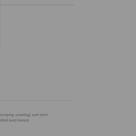
craping, crawling), sunt strict
lică (vezi licența).