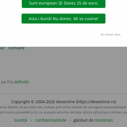
 îl produc insectele, mai ales albinele, când zboară.
re
rație puternică și continuă a anumitor obiecte sau mașini.
Am donat deja.
oci.
mur
rumoare
 pe fila
definiții
.
Copyright © 2004-2026 dexonline (https://dexonline.ro)
area datelor de pe acest site, inclusiv prin orice metode de extragere automată (web s
dul nostru prealabil scris, cu excepția seturilor de date oferite oficial spre utilizare pub
licență
confidențialitate
găzduit de
Hosterion