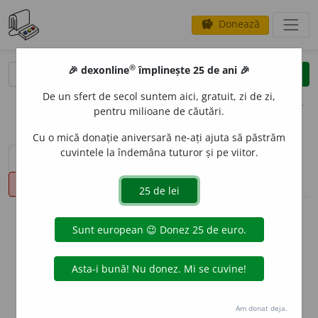
Donează
savings
®
®
🎉 dexonline
împlinește 25 de ani 🎉
caută
clear
search
De un sfert de secol suntem aici, gratuit, zi de zi,
opțiuni
pentru milioane de căutări.
Cu o mică donație aniversară ne-ați ajuta să păstrăm
cuvintele la îndemâna tuturor și pe viitor.
sinteza definițiilor (1)
definiții (16)
conjugări
pronunție
(24)
volume_up
info
Aceste definiții sunt compilate de
echipa dexonline. Definițiile
originale se află pe fila
definiții
.
info
Puteți reordona filele pe pagina de
preferințe
.
Am donat deja.
ascunde