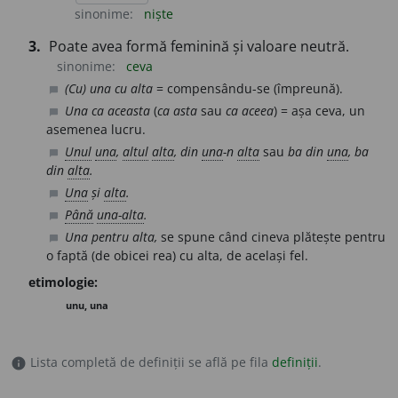
sinonime:
niște
3.
Poate avea formă feminină și valoare neutră.
sinonime:
ceva
(Cu) una cu alta
= compensându-se (împreună).
chat_bubble
Una ca aceasta
(
ca asta
sau
ca aceea
) = așa ceva, un
chat_bubble
asemenea lucru.
Unul
una
,
altul
alta
, din
una
-n
alta
sau
ba din
una
, ba
chat_bubble
din
alta
.
Una
și
alta
.
chat_bubble
Până
una-alta
.
chat_bubble
Una pentru alta,
se spune când cineva plătește pentru
chat_bubble
o faptă (de obicei rea) cu alta, de același fel.
etimologie:
unu, una
Lista completă de definiții se află pe fila
definiții
.
info