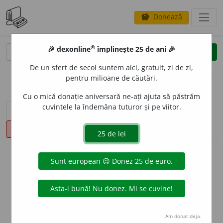
Donează
savings
®
®
🎉 dexonline
împlinește 25 de ani 🎉
caută
clear
search
De un sfert de secol suntem aici, gratuit, zi de zi,
opțiuni
pentru milioane de căutări.
Cu o mică donație aniversară ne-ați ajuta să păstrăm
cuvintele la îndemâna tuturor și pe viitor.
sinteza definițiilor (1)
definiții (22)
declinări
pronunție
(50)
volume_up
info
Aceste definiții sunt compilate de
echipa dexonline. Definițiile
originale se află pe fila
definiții
.
info
Puteți reordona filele pe pagina de
preferințe
.
Am donat deja.
ascunde