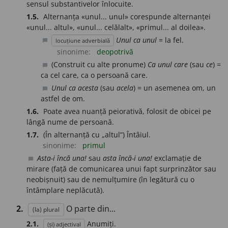
sensul substantivelor înlocuite.
1.5.
Alternanța «unul... unul» corespunde alternanței
«unul... altul», «unul... celălalt», «primul... al doilea».
Unul ca unul
= la fel.
locuțiune adverbială
chat_bubble
sinonime:
deopotrivă
(Construit cu alte pronume)
Ca unul care
(sau
ce
) =
chat_bubble
ca cel care, ca o persoană care.
Unul ca acesta
(sau
acela
) = un asemenea om, un
chat_bubble
astfel de om.
1.6.
Poate avea nuanță peiorativă, folosit de obicei pe
lângă nume de persoană.
1.7.
(În alternanță cu „altul”) Întâiul.
sinonime:
primul
Asta-i încă una!
sau
asta încă-i una!
exclamație de
chat_bubble
mirare (față de comunicarea unui fapt surprinzător sau
neobișnuit) sau de nemulțumire (în legătură cu o
întâmplare neplăcută).
2.
O parte din...
(la) plural
2.1.
Anumiți.
(și) adjectival