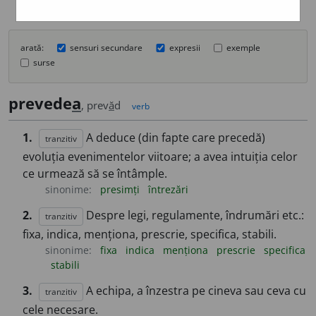
arată:
sensuri secundare
expresii
exemple
surse
prevede
a
, prev
ă
d
verb
1.
A deduce (din fapte care precedă)
tranzitiv
evoluția evenimentelor viitoare; a avea intuiția celor
ce urmează să se întâmple.
sinonime:
presimți
întrezări
2.
Despre legi, regulamente, îndrumări etc.:
tranzitiv
fixa, indica, menționa, prescrie, specifica, stabili.
sinonime:
fixa
indica
menționa
prescrie
specifica
stabili
3.
A echipa, a înzestra pe cineva sau ceva cu
tranzitiv
cele necesare.