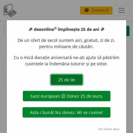
Donează
savings
®
®
🎉 dexonline
împlinește 25 de ani 🎉
caută
clear
search
De un sfert de secol suntem aici, gratuit, zi de zi,
opțiuni
pentru milioane de căutări.
Cu o mică donație aniversară ne-ați ajuta să păstrăm
cuvintele la îndemâna tuturor și pe viitor.
sinteza definițiilor (1)
definiții (20)
pronunție
(35)
volume_up
conjugări / declinări
info
Aceste definiții sunt compilate de
echipa dexonline. Definițiile
originale se află pe fila
definiții
.
info
Puteți reordona filele pe pagina de
preferințe
.
Am donat deja.
ascunde