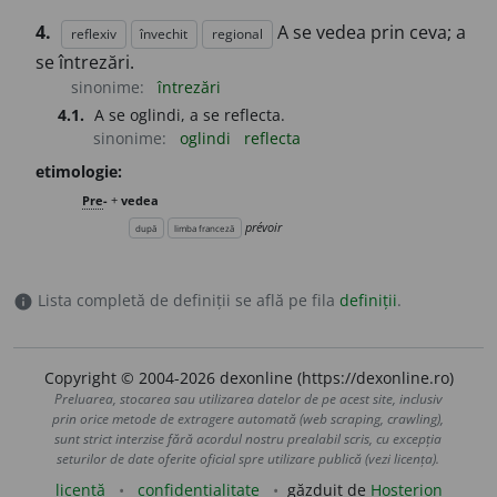
4.
A se vedea prin ceva; a
reflexiv
învechit
regional
se întrezări.
sinonime:
întrezări
4.1.
A se oglindi, a se reflecta.
sinonime:
oglindi
reflecta
etimologie:
Pre
-
+
vedea
prévoir
după
limba franceză
Lista completă de definiții se află pe fila
definiții
.
info
Copyright © 2004-2026 dexonline (https://dexonline.ro)
Preluarea, stocarea sau utilizarea datelor de pe acest site, inclusiv
prin orice metode de extragere automată (web scraping, crawling),
sunt strict interzise fără acordul nostru prealabil scris, cu excepția
seturilor de date oferite oficial spre utilizare publică (vezi licența).
licență
confidențialitate
găzduit de
Hosterion