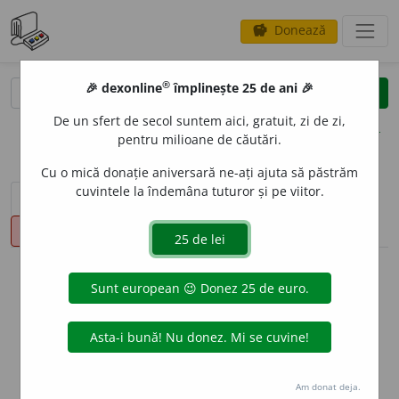
Donează
savings
®
®
🎉 dexonline
împlinește 25 de ani 🎉
caută
clear
search
De un sfert de secol suntem aici, gratuit, zi de zi,
opțiuni
pentru milioane de căutări.
Cu o mică donație aniversară ne-ați ajuta să păstrăm
cuvintele la îndemâna tuturor și pe viitor.
sinteza definițiilor (1)
definiții (38)
declinări
pronunție
(50)
volume_up
info
Aceste definiții sunt compilate de
echipa dexonline. Definițiile
originale se află pe fila
definiții
.
info
Puteți reordona filele pe pagina de
preferințe
.
Am donat deja.
ascunde