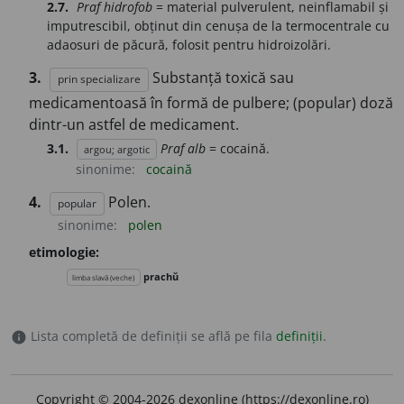
2.7.
Praf hidrofob
= material pulverulent, neinflamabil și
imputrescibil, obținut din cenușa de la termocentrale cu
adaosuri de păcură, folosit pentru hidroizolări.
3.
Substanță toxică sau
prin specializare
medicamentoasă în formă de pulbere; (popular) doză
dintr-un astfel de medicament.
3.1.
Praf alb
= cocaină.
argou; argotic
sinonime:
cocaină
4.
Polen.
popular
sinonime:
polen
etimologie:
prachŭ
limba slavă (veche)
Lista completă de definiții se află pe fila
definiții
.
info
Copyright © 2004-2026 dexonline (https://dexonline.ro)