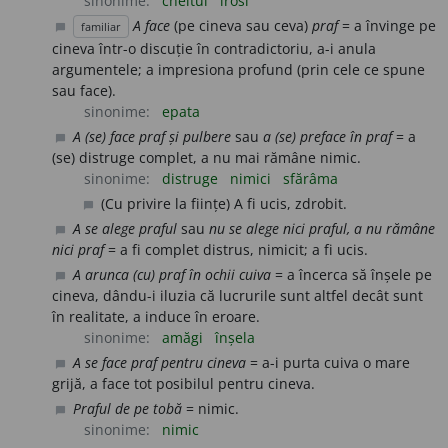
sinonime:
cheltui
irosi
A face
(pe cineva sau ceva)
praf
= a învinge pe
familiar
chat_bubble
cineva într-o discuție în contradictoriu, a-i anula
argumentele; a impresiona profund (prin cele ce spune
sau face).
sinonime:
epata
A (se) face praf și pulbere
sau
a (se) preface în praf
= a
chat_bubble
(se) distruge complet, a nu mai rămâne nimic.
sinonime:
distruge
nimici
sfărâma
(Cu privire la ființe) A fi ucis, zdrobit.
chat_bubble
A se alege praful
sau
nu se alege nici praful, a nu rămâne
chat_bubble
nici praf
= a fi complet distrus, nimicit; a fi ucis.
A arunca (cu) praf în ochii cuiva
= a încerca să înșele pe
chat_bubble
cineva, dându-i iluzia că lucrurile sunt altfel decât sunt
în realitate, a induce în eroare.
sinonime:
amăgi
înșela
A se face praf pentru cineva
= a-i purta cuiva o mare
chat_bubble
grijă, a face tot posibilul pentru cineva.
Praful de pe tobă
= nimic.
chat_bubble
sinonime:
nimic