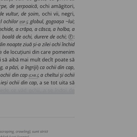
rpe, de șerpoaică
, ochi amăgitori,
de vultur, de șoim
, ochi vii, negri,
l ochilor
(ISP.)
;
globul, gogoașa ~lui
;
nchide, a crăpa, a căsca, a holba, a
i, boală de ochi, durere de ochi
;
Ⓕ
:
din noapte ziuă și-a zilei ochi închid
ime de locuțiuni din care pomenim
ri să aibă mai mult decît poate să
ag, a păzi, a îngriji
)
ca ochii din cap
,
ochii din cap
(CAR.)
;
a cheltui și ochii
 ieși ochii din cap
, a se tot uita să
rede ce văd ochii, a se îndoi de
a ochii (sau cu ochii) de cineva
, a-l
i cu mine
(I.-GH.)
;
a(-și) da ochii peste
(VLAH.)
;
👉
D
E
GET
1;
Ⓕ
:
a deschide
ească, ca să nu se întîmple ceva
dă limpede, să-și dea seamă de un
craping, crawling), sunt strict
entru întîia oară, a fi cea dintîiu
lică (vezi licența).