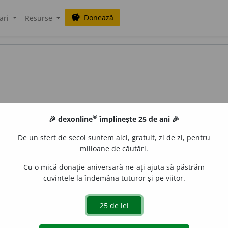
Donează
savings
ari
Resurse
®
🎉 dexonline
împlinește 25 de ani 🎉
De un sfert de secol suntem aici, gratuit, zi de zi, pentru
milioane de căutări.
Cu o mică donație aniversară ne-ați ajuta să păstrăm
cuvintele la îndemâna tuturor și pe viitor.
ii (
🖼
3396):
~ drept, stîng
;
ochi negri, albaștri, verzi, căprii,
și, turburi umflați, obosiți, înroșiți de lacrimi, scăldați în lacrimi
ea idioată;
ochi de broască, de broscoiu
, ochi holbați, bul