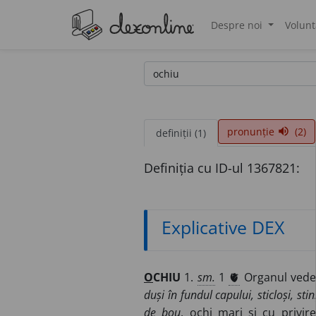
Despre noi
Volunt
®
pronunție
(2)
volume_up
definiții (1)
Definiția cu ID-ul 1367821:
Explicative DEX
O
CHIU
1.
sm.
1
🫀
Organul veder
duși în fundul capului, sticloși, stin
de bou
, ochi mari și cu privir