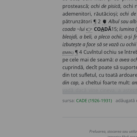
prostească;
ochi de pisică
, ochi 
ademenitori, răutăcioși;
ochi de 
pătrunzători
¶
2
🫀
Albul sau alb
coada ~lui
👉
CO
A
DĂ
15;
lumina
bleojdi, a beli, a pleca ochii
;
a-și f
izbutește a face să se vază cu ochii
(EMIN.)
¶
4 Cuvîntul ochiu se între
pe cele mai de seamă:
a avea och
cuprindă, decît poate să suport
din tot sufletul, cu toată ardoare
din cap
, a cheltui foarte mult:
am
vadă dacă vine cineva, a aște
realitatea unui lucru:
fetei nu-i 
sursa:
CADE (1926-1931)
adăugată
zări, a-l vedea, a-l întîlni:
de cumv
cap
, a muri, a leșina, a lăsa să 
ochii
, a fi cu băgare de seamă, 
neprevăzut);
(P)
:
cine nu deschid
Preluarea, stocarea sau utiliz
lucru pe care nu-l vedea, pe ca
interzise fără acor