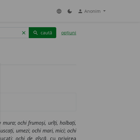
Anonim
language
dark_mode
person
caută
opțiuni
clear
search
 ca mura
;
ochi frumoși, urîți, holbați,
, uscați, umezi
;
ochi mari, mici
;
ochi
bucați;
ochi de gîscă
, cu privirea