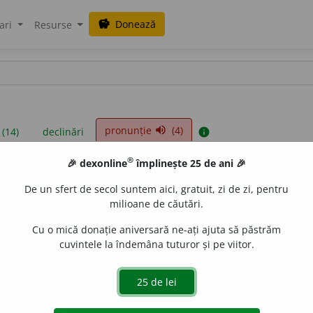
Donează
savings
ari
Resurse
pronunție
(4)
volume_up
 (14)
declinări
info
®
🎉 dexonline
împlinește 25 de ani 🎉
iniții sunt compilate de echipa dexonline. Definițiile originale se af
De un sfert de secol suntem aici, gratuit, zi de zi, pentru
 Puteți reordona filele pe pagina de
preferințe
.
milioane de căutări.
Cu o mică donație aniversară ne-ați ajuta să păstrăm
cuvintele la îndemâna tuturor și pe viitor.
presii
exemple
surse
iv