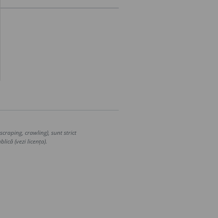
craping, crawling), sunt strict
lică (vezi licența).