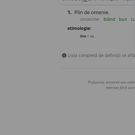
1.
Plin de omenie.
sinonime:
blând
bun
c
etimologie:
Om
+
-os.
Lista completă de definiții se află
info
Preluarea, stocarea sau utiliz
interzise fără acor