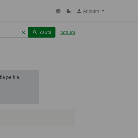
Anonim
language
dark_mode
person
caută
opțiuni
clear
search
lă pe fila