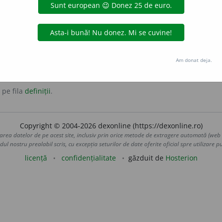
umsecade
omenit
uman
îngăduitor
înțelegător
Am donat deja.
 pe fila
definiții
.
Copyright © 2004-2026 dexonline (https://dexonline.ro)
area datelor de pe acest site, inclusiv prin orice metode de extragere automată (web s
dul nostru prealabil scris, cu excepția seturilor de date oferite oficial spre utilizare pub
licență
confidențialitate
găzduit de
Hosterion