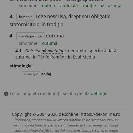
sinonime:
datină
rânduială
tradiție
uz
uzanță
3.
Lege nescrisă, drept sau obligație
învechit
statornicite prin tradiție.
4.
Cutumă.
științe juridice
sinonime:
cutumă
4.1.
Obiceiul
pământului
= denumire specifică dată
cutumei în Țările Române în Evul Mediu.
etimologie:
običaj
limba bulgară
Lista completă de definiții se află pe fila
definiții
.
info
Copyright © 2004-2026 dexonline (https://dexonline.ro)
Preluarea, stocarea sau utilizarea datelor de pe acest site, inclusiv
prin orice metode de extragere automată (web scraping, crawling),
sunt strict interzise fără acordul nostru prealabil scris, cu excepția