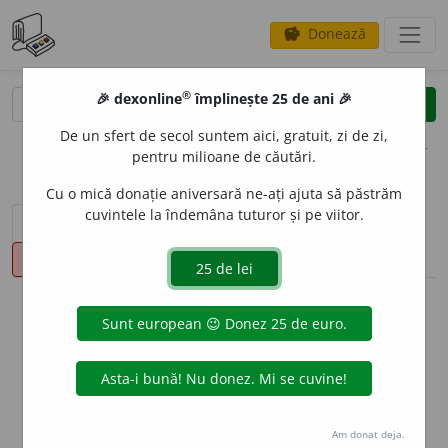
Donează
savings
®
®
🎉 dexonline
împlinește 25 de ani 🎉
caută
clear
search
De un sfert de secol suntem aici, gratuit, zi de zi,
opțiuni
pentru milioane de căutări.
Cu o mică donație aniversară ne-ați ajuta să păstrăm
cuvintele la îndemâna tuturor și pe viitor.
sinteza definițiilor (1)
definiții (37)
declinări
pronunție
(50)
volume_up
info
Aceste definiții sunt compilate de
echipa dexonline. Definițiile
originale se află pe fila
definiții
.
info
Puteți reordona filele pe pagina de
preferințe
.
Am donat deja.
ascunde