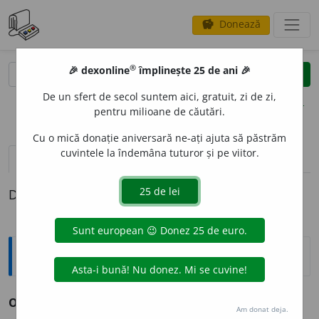
Donează
savings
®
®
🎉 dexonline
împlinește 25 de ani 🎉
caută
clear
search
De un sfert de secol suntem aici, gratuit, zi de zi,
opțiuni
pentru milioane de căutări.
Cu o mică donație aniversară ne-ați ajuta să păstrăm
cuvintele la îndemâna tuturor și pe viitor.
pronunție
(50)
volume_up
definiții (1)
Definiția cu ID-ul 197234:
Sinonime
OBIC
E
I
s. v.
bir, dare, impozit.
Am donat deja.