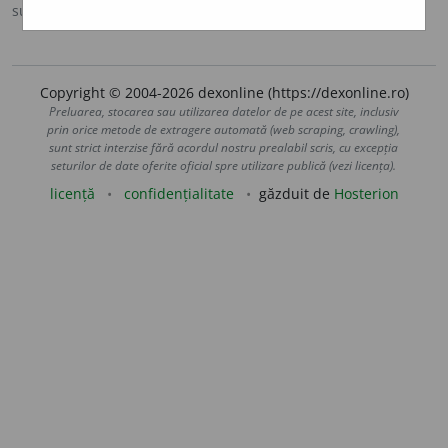
sursa:
Sinonime (2002)
adăugată de
siveco
acțiuni
Copyright © 2004-2026 dexonline (https://dexonline.ro)
Preluarea, stocarea sau utilizarea datelor de pe acest site, inclusiv
prin orice metode de extragere automată (web scraping, crawling),
sunt strict interzise fără acordul nostru prealabil scris, cu excepția
seturilor de date oferite oficial spre utilizare publică (vezi licența).
licență
confidențialitate
găzduit de
Hosterion