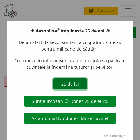
Donează
savings
®
®
🎉 dexonline
împlinește 25 de ani 🎉
caută
clear
search
De un sfert de secol suntem aici, gratuit, zi de zi,
opțiuni
pentru milioane de căutări.
Cu o mică donație aniversară ne-ați ajuta să păstrăm
cuvintele la îndemâna tuturor și pe viitor.
sinteza definițiilor (1)
definiții (21)
declinări
pronunție
(50)
volume_up
info
Aceste definiții sunt compilate de
echipa dexonline. Definițiile
originale se află pe fila
definiții
.
info
Puteți reordona filele pe pagina de
preferințe
.
Am donat deja.
ascunde