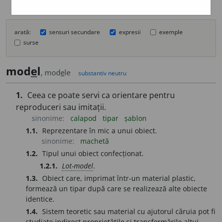
arată:
sensuri secundare
expresii
exemple
surse
mod
e
l
, mod
e
le
substantiv neutru
1.
Ceea ce poate servi ca orientare pentru
reproduceri sau imitații.
sinonime:
calapod
tipar
șablon
1.1.
Reprezentare în mic a unui obiect.
sinonime:
machetă
1.2.
Tipul unui obiect confecționat.
1.2.1.
Lot
-model
.
1.3.
Obiect care, imprimat într-un material plastic,
formează un tipar după care se realizează alte obiecte
identice.
1.4.
Sistem teoretic sau material cu ajutorul căruia pot fi
studiate indirect proprietățile și transformările altui