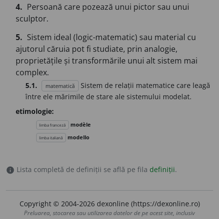
4.
Persoană care pozează unui pictor sau unui
sculptor.
5.
Sistem ideal (logic-matematic) sau material cu
ajutorul căruia pot fi studiate, prin analogie,
proprietățile și transformările unui alt sistem mai
complex.
5.1.
Sistem de relații matematice care leagă
matematică
între ele mărimile de stare ale sistemului modelat.
etimologie:
modèle
limba franceză
modello
limba italiană
Lista completă de definiții se află pe fila
definiții
.
info
Copyright © 2004-2026 dexonline (https://dexonline.ro)
Preluarea, stocarea sau utilizarea datelor de pe acest site, inclusiv