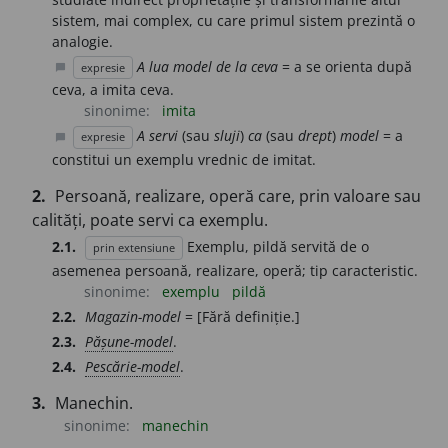
sistem, mai complex, cu care primul sistem prezintă o
analogie.
A lua model de la ceva
= a se orienta după
expresie
chat_bubble
ceva, a imita ceva.
sinonime:
imita
A servi
(sau
sluji
)
ca
(sau
drept
)
model
= a
expresie
chat_bubble
constitui un exemplu vrednic de imitat.
2.
Persoană, realizare, operă care, prin valoare sau
calități, poate servi ca exemplu.
2.1.
Exemplu, pildă servită de o
prin extensiune
asemenea persoană, realizare, operă; tip caracteristic.
sinonime:
exemplu
pildă
2.2.
Magazin-model
= [Fără definiție.]
2.3.
Pășune
-model
.
2.4.
Pescărie
-model
.
3.
Manechin.
sinonime:
manechin