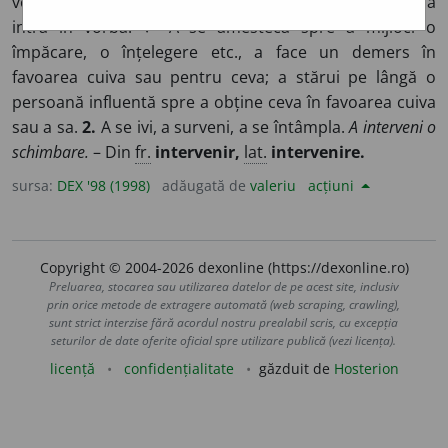
veni la mijloc, a intra în acțiune;
spec.
a lua cuvântul, a
intra în vorbă. ♦ A se amesteca spre a mijloci o
împăcare, o înțelegere etc., a face un demers în
favoarea cuiva sau pentru ceva; a stărui pe lângă o
persoană influentă spre a obține ceva în favoarea cuiva
sau a sa.
2.
A se ivi, a surveni, a se întâmpla.
A interveni o
schimbare.
– Din
fr.
intervenir,
lat.
intervenire.
sursa:
DEX '98 (1998)
adăugată de
valeriu
acțiuni
Copyright © 2004-2026 dexonline (https://dexonline.ro)
Preluarea, stocarea sau utilizarea datelor de pe acest site, inclusiv
prin orice metode de extragere automată (web scraping, crawling),
sunt strict interzise fără acordul nostru prealabil scris, cu excepția
seturilor de date oferite oficial spre utilizare publică (vezi licența).
licență
confidențialitate
găzduit de
Hosterion