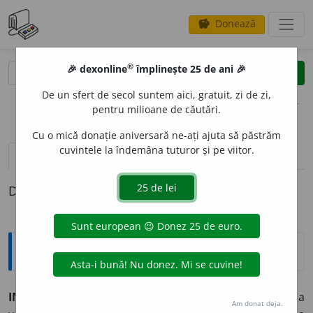
Donează
savings
®
®
🎉 dexonline
împlinește 25 de ani 🎉
caută
clear
search
De un sfert de secol suntem aici, gratuit, zi de zi,
opțiuni
pentru milioane de căutări.
Cu o mică donație aniversară ne-ați ajuta să păstrăm
cuvintele la îndemâna tuturor și pe viitor.
pronunție
(50)
volume_up
definiții (1)
Definiția cu ID-ul 15293:
Explicative DEX
INTERVEN
I
,
interv
i
n,
vb.
IV.
Intranz.
1.
A veni între..., a
Am donat deja.