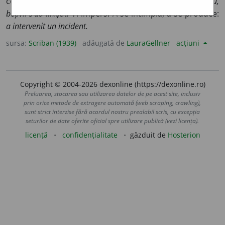
conj. ca
vin
). Mă amestec, ĭaŭ parte:
intervenind gardianu,
bețiviĭ s’aŭ liniștit.
V. impers. A se întîmpla, a se produce:
a intervenit un incident.
sursa:
Scriban (1939)
adăugată de
LauraGellner
acțiuni
Copyright © 2004-2026 dexonline (https://dexonline.ro)
Preluarea, stocarea sau utilizarea datelor de pe acest site, inclusiv
prin orice metode de extragere automată (web scraping, crawling),
sunt strict interzise fără acordul nostru prealabil scris, cu excepția
seturilor de date oferite oficial spre utilizare publică (vezi licența).
licență
confidențialitate
găzduit de
Hosterion