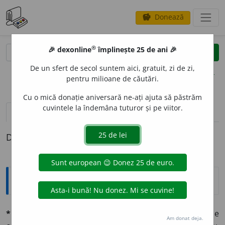
Donează
savings
®
®
🎉 dexonline
împlinește 25 de ani 🎉
caută
clear
search
De un sfert de secol suntem aici, gratuit, zi de zi,
opțiuni
pentru milioane de căutări.
Cu o mică donație aniversară ne-ați ajuta să păstrăm
cuvintele la îndemâna tuturor și pe viitor.
pronunție
(50)
volume_up
definiții (1)
Definiția cu ID-ul 675930:
Explicative DEX
*intervín, -venít,
a
-vení
v. intr. (lat.
inter-venire.
– Se
Am donat deja.