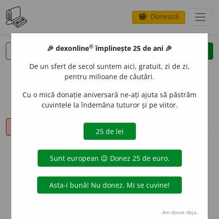
Donează
savings
®
®
🎉 dexonline
împlinește 25 de ani 🎉
caută
clear
search
De un sfert de secol suntem aici, gratuit, zi de zi,
opțiuni
pentru milioane de căutări.
Cu o mică donație aniversară ne-ați ajuta să păstrăm
cuvintele la îndemâna tuturor și pe viitor.
sinteza definițiilor (1)
definiții (18)
conjugări
pronunție
(20)
volume_up
info
Aceste definiții sunt compilate de
echipa dexonline. Definițiile
originale se află pe fila
definiții
.
info
Puteți reordona filele pe pagina de
preferințe
.
Am donat deja.
ascunde