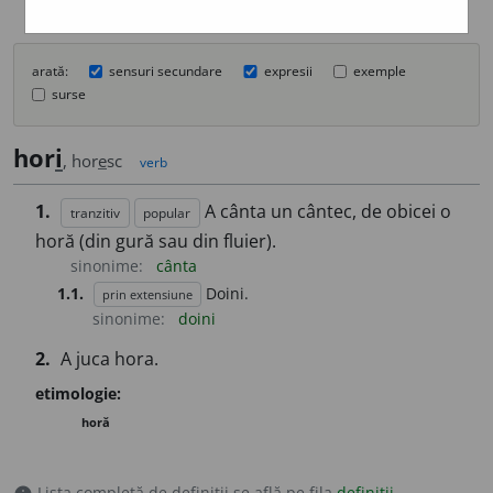
arată:
sensuri secundare
expresii
exemple
surse
hor
i
, hor
e
sc
verb
1.
A cânta un cântec, de obicei o
tranzitiv
popular
horă (din gură sau din fluier).
sinonime:
cânta
1.1.
Doini.
prin extensiune
sinonime:
doini
2.
A juca hora.
etimologie:
horă
Lista completă de definiții se află pe fila
definiții
.