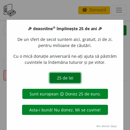
Donează
savings
®
®
🎉 dexonline
împlinește 25 de ani 🎉
caută
clear
search
De un sfert de secol suntem aici, gratuit, zi de zi,
opțiuni
pentru milioane de căutări.
Cu o mică donație aniversară ne-ați ajuta să păstrăm
cuvintele la îndemâna tuturor și pe viitor.
sinteza definițiilor (1)
definiții (14)
declinări
pronunție
(39)
volume_up
info
Aceste definiții sunt compilate de
echipa dexonline. Definițiile
originale se află pe fila
definiții
.
info
Puteți reordona filele pe pagina de
preferințe
.
Am donat deja.
ascunde