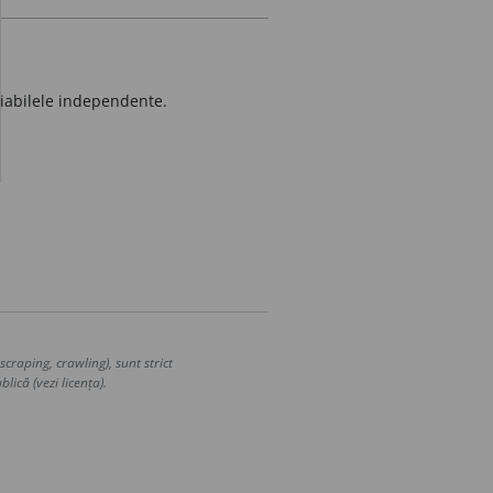
riabilele independente.
craping, crawling), sunt strict
lică (vezi licența).