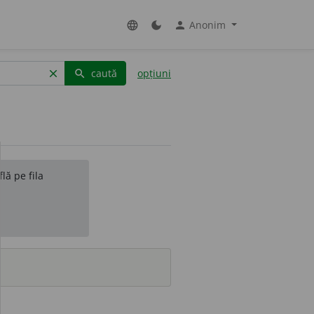
Anonim
language
dark_mode
person
caută
opțiuni
clear
search
lă pe fila