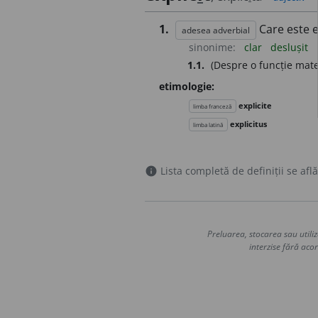
1.
Care este 
adesea adverbial
sinonime:
clar
deslușit
1.1.
(Despre o funcție mat
etimologie:
explicite
limba franceză
explicitus
limba latină
Lista completă de definiții se află
info
Preluarea, stocarea sau utiliz
interzise fără acor