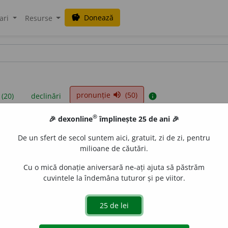
Donează
savings
ari
Resurse
pronunție
(50)
volume_up
 (20)
declinări
info
®
🎉 dexonline
împlinește 25 de ani 🎉
iniții sunt compilate de echipa dexonline. Definițiile originale se af
De un sfert de secol suntem aici, gratuit, zi de zi, pentru
 Puteți reordona filele pe pagina de
preferințe
.
milioane de căutări.
Cu o mică donație aniversară ne-ați ajuta să păstrăm
cuvintele la îndemâna tuturor și pe viitor.
presii
exemple
surse