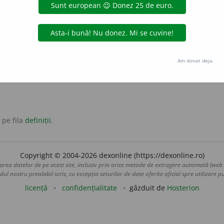
exprimat limpede.
lămurit
antonime:
implicit
ematică) Care este egal cu o anumită expresie ce conține numai va
Am donat deja.
 pe fila
definiții
.
Copyright © 2004-2026 dexonline (https://dexonline.ro)
area datelor de pe acest site, inclusiv prin orice metode de extragere automată (web s
dul nostru prealabil scris, cu excepția seturilor de date oferite oficial spre utilizare pub
licență
confidențialitate
găzduit de
Hosterion