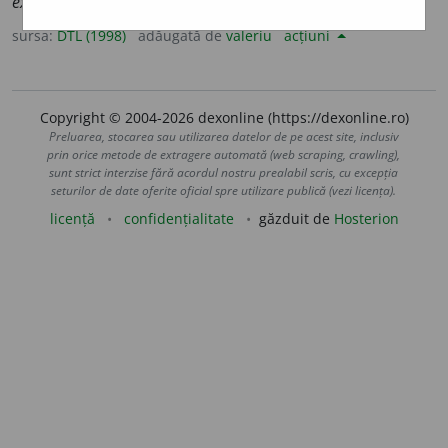
explicit
(
v.
).
sursa:
DTL (1998)
adăugată de
valeriu
acțiuni
Copyright © 2004-2026 dexonline (https://dexonline.ro)
Preluarea, stocarea sau utilizarea datelor de pe acest site, inclusiv
prin orice metode de extragere automată (web scraping, crawling),
sunt strict interzise fără acordul nostru prealabil scris, cu excepția
seturilor de date oferite oficial spre utilizare publică (vezi licența).
licență
confidențialitate
găzduit de
Hosterion