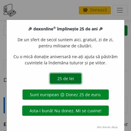
Donează
savings
®
®
🎉 dexonline
împlinește 25 de ani 🎉
caută
clear
search
De un sfert de secol suntem aici, gratuit, zi de zi,
opțiuni
pentru milioane de căutări.
Cu o mică donație aniversară ne-ați ajuta să păstrăm
cuvintele la îndemâna tuturor și pe viitor.
pronunție
(50)
volume_up
definiții (1)
Definiția cu ID-ul 916727:
Jargon
EXPLIC
I
T, -Ă
adj.
(<
fr.
explicite
): în sintagma
context
Am donat deja.