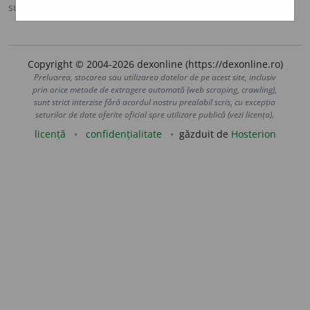
sursa:
Sinonime (2002)
adăugată de
siveco
acțiuni
Copyright © 2004-2026 dexonline (https://dexonline.ro)
Preluarea, stocarea sau utilizarea datelor de pe acest site, inclusiv
prin orice metode de extragere automată (web scraping, crawling),
sunt strict interzise fără acordul nostru prealabil scris, cu excepția
seturilor de date oferite oficial spre utilizare publică (vezi licența).
licență
confidențialitate
găzduit de
Hosterion