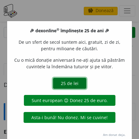
Donează
savings
®
®
🎉 dexonline
împlinește 25 de ani 🎉
caută
clear
search
De un sfert de secol suntem aici, gratuit, zi de zi,
opțiuni
pentru milioane de căutări.
Cu o mică donație aniversară ne-ați ajuta să păstrăm
cuvintele la îndemâna tuturor și pe viitor.
pronunție
(50)
volume_up
definiții (1)
Definiția cu ID-ul 183419:
Sinonime
EXPLIC
I
T
adj., adv.
1.
adj. v.
clar.
2.
adv. v.
clar.
Am donat deja.