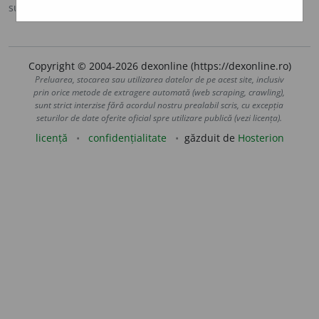
sursa:
MDA2 (2010)
adăugată de
LauraGellner
acțiuni
Copyright © 2004-2026 dexonline (https://dexonline.ro)
Preluarea, stocarea sau utilizarea datelor de pe acest site, inclusiv
prin orice metode de extragere automată (web scraping, crawling),
sunt strict interzise fără acordul nostru prealabil scris, cu excepția
seturilor de date oferite oficial spre utilizare publică (vezi licența).
licență
confidențialitate
găzduit de
Hosterion