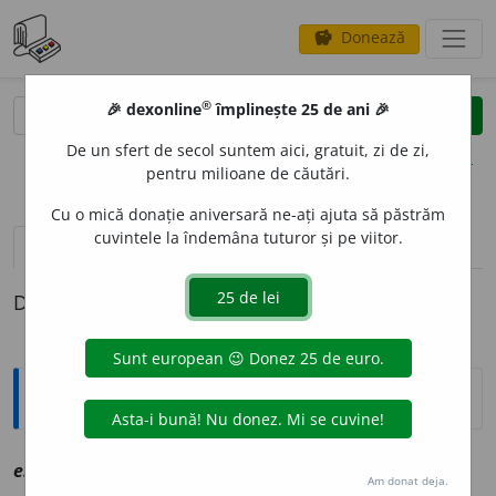
Donează
savings
®
®
🎉 dexonline
împlinește 25 de ani 🎉
caută
clear
search
De un sfert de secol suntem aici, gratuit, zi de zi,
opțiuni
pentru milioane de căutări.
Cu o mică donație aniversară ne-ați ajuta să păstrăm
cuvintele la îndemâna tuturor și pe viitor.
definiții (1)
Definiția cu ID-ul 1091696:
Explicative DEX
2
esplic
i
t, ~ă
a
vz
explicit
Am donat deja.