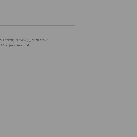
craping, crawling), sunt strict
lică (vezi licența).