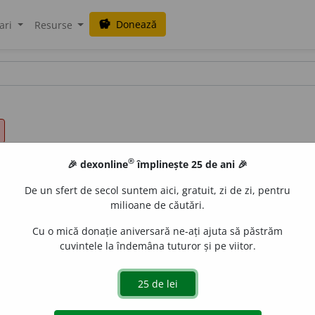
Donează
savings
ari
Resurse
®
🎉 dexonline
împlinește 25 de ani 🎉
De un sfert de secol suntem aici, gratuit, zi de zi, pentru
milioane de căutări.
Cu o mică donație aniversară ne-ați ajuta să păstrăm
cuvintele la îndemâna tuturor și pe viitor.
desea adverbial) Care este exprimat limpede; deslușit, lă
 o anumită expresie ce conține numai variabilele inde