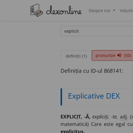
Despre noi
Volunt
®
pronunție
(50)
volume_up
definiții (1)
Definiția cu ID-ul 868141:
Explicative DEX
EXPLIC
I
T, -Ă,
expliciți, -te,
adj.
(A
matematică) Care este egal cu
explicitus.