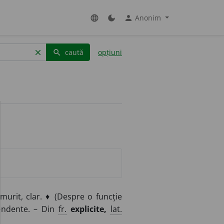
Anonim
language
dark_mode
person
caută
opțiuni
clear
search
murit, clar. ♦ (Despre o funcție
pendente. – Din
fr.
explicite,
lat.