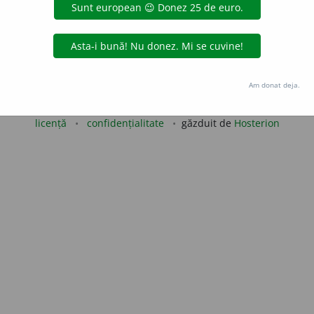
LauraGellner
acțiuni
Copyright © 2004-2026 dexonline (https://dexonline.ro)
Am donat deja.
area datelor de pe acest site, inclusiv prin orice metode de extragere automată (web s
dul nostru prealabil scris, cu excepția seturilor de date oferite oficial spre utilizare pub
licență
confidențialitate
găzduit de
Hosterion