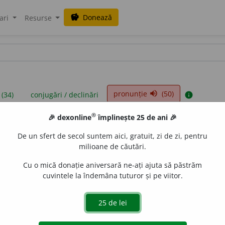
Donează
savings
ari
Resurse
pronunție
(50)
volume_up
 (34)
conjugări / declinări
info
®
🎉 dexonline
împlinește 25 de ani 🎉
iniții sunt compilate de echipa dexonline. Definițiile originale se af
De un sfert de secol suntem aici, gratuit, zi de zi, pentru
 Puteți reordona filele pe pagina de
preferințe
.
milioane de căutări.
Cu o mică donație aniversară ne-ați ajuta să păstrăm
cuvintele la îndemâna tuturor și pe viitor.
presii
exemple
surse