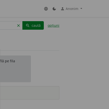
Anonim
language
dark_mode
person
caută
opțiuni
clear
search
lă pe fila