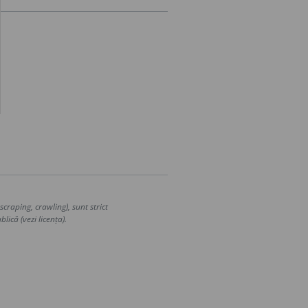
craping, crawling), sunt strict
lică (vezi licența).