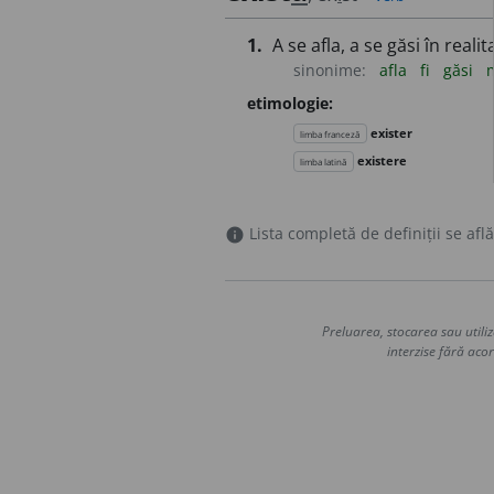
1.
A se afla, a se găsi în reali
sinonime:
afla
fi
găsi
etimologie:
exister
limba franceză
existere
limba latină
Lista completă de definiții se află
info
Preluarea, stocarea sau utiliz
interzise fără acor