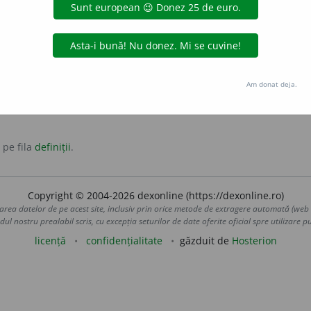
tate; a se manifesta.
manifesta
trăi
viețui
Am donat deja.
 pe fila
definiții
.
Copyright © 2004-2026 dexonline (https://dexonline.ro)
area datelor de pe acest site, inclusiv prin orice metode de extragere automată (web s
dul nostru prealabil scris, cu excepția seturilor de date oferite oficial spre utilizare pub
licență
confidențialitate
găzduit de
Hosterion