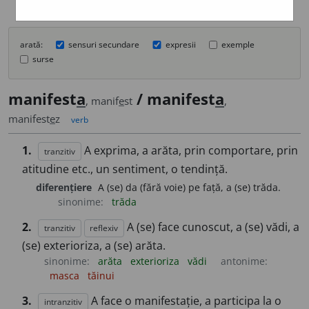
arată:
sensuri secundare
expresii
exemple
surse
manifest
a
/ manifest
a
, manif
e
st
,
manifest
e
z
verb
1.
A exprima, a arăta, prin comportare, prin
tranzitiv
atitudine etc., un sentiment, o tendință.
diferențiere
A (se) da (fără voie) pe față, a (se) trăda.
sinonime:
trăda
2.
A (se) face cunoscut, a (se) vădi, a
tranzitiv
reflexiv
(se) exterioriza, a (se) arăta.
sinonime:
arăta
exterioriza
vădi
antonime:
masca
tăinui
3.
A face o manifestație, a participa la o
intranzitiv