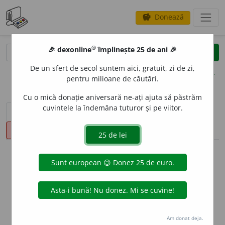
Donează
savings
®
®
🎉 dexonline
împlinește 25 de ani 🎉
caută
clear
search
De un sfert de secol suntem aici, gratuit, zi de zi,
opțiuni
pentru milioane de căutări.
Cu o mică donație aniversară ne-ați ajuta să păstrăm
cuvintele la îndemâna tuturor și pe viitor.
sinteza definițiilor (1)
definiții (8)
declinări
pronunție
(45)
volume_up
info
Aceste definiții sunt compilate de
echipa dexonline. Definițiile
originale se află pe fila
definiții
.
info
Puteți reordona filele pe pagina de
preferințe
.
Am donat deja.
ascunde