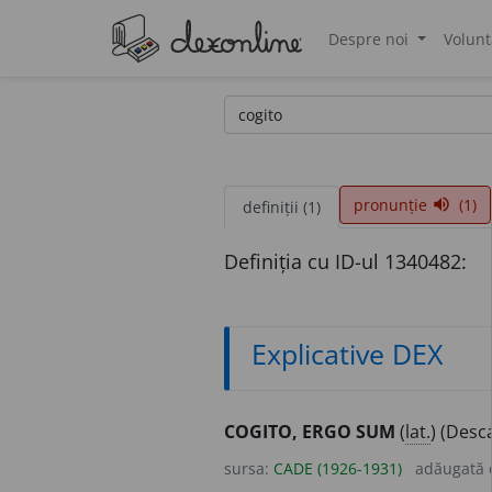
Despre noi
Volunt
®
pronunție
(1)
volume_up
definiții (1)
Definiția cu ID-ul 1340482:
Explicative DEX
COGITO, ERGO SUM
(
lat.
) (Desca
sursa:
CADE (1926-1931)
adăugată