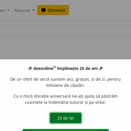
Donează
savings
ari
Resurse
®
🎉 dexonline
împlinește 25 de ani 🎉
De un sfert de secol suntem aici, gratuit, zi de zi, pentru
milioane de căutări.
Cu o mică donație aniversară ne-ați ajuta să păstrăm
cuvintele la îndemâna tuturor și pe viitor.
rtes) = Judec, deci exist.
 de
Anca Alexandru
acțiuni