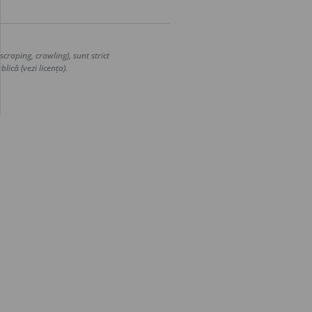
craping, crawling), sunt strict
lică (vezi licența).