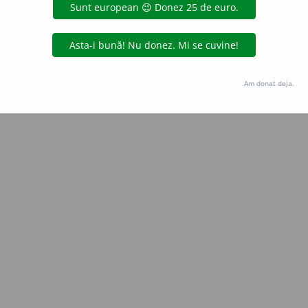
Copyright © 2004-2026 dexonline (https://dexonline.ro)
area datelor de pe acest site, inclusiv prin orice metode de extragere automată (web s
dul nostru prealabil scris, cu excepția seturilor de date oferite oficial spre utilizare pub
Am donat deja.
licență
confidențialitate
găzduit de
Hosterion