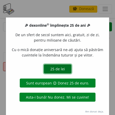
Donează
savings
®
®
🎉 dexonline
împlinește 25 de ani 🎉
caută
clear
search
De un sfert de secol suntem aici, gratuit, zi de zi,
opțiuni
pentru milioane de căutări.
Cu o mică donație aniversară ne-ați ajuta să păstrăm
cuvintele la îndemâna tuturor și pe viitor.
sinteza definițiilor (1)
definiții (17)
conjugări
pronunție
(30)
volume_up
info
Aceste definiții sunt compilate de
echipa dexonline. Definițiile
originale se află pe fila
definiții
.
info
Puteți reordona filele pe pagina de
preferințe
.
Am donat deja.
ascunde