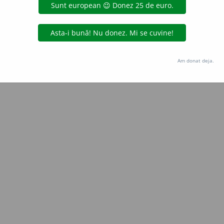
Copyright © 2004-2026 dexonline (https://dexonline.ro)
area datelor de pe acest site, inclusiv prin orice metode de extragere automată (web s
dul nostru prealabil scris, cu excepția seturilor de date oferite oficial spre utilizare pub
Am donat deja.
licență
confidențialitate
găzduit de
Hosterion