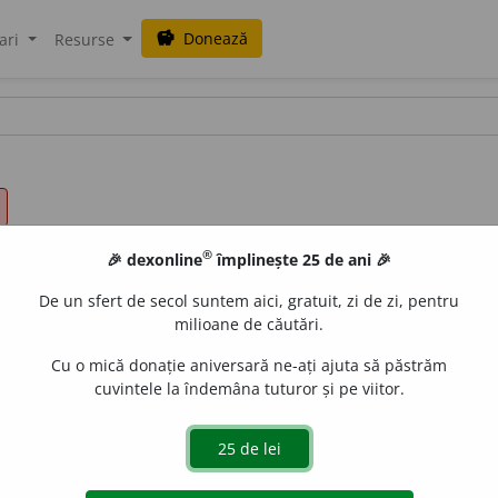
Donează
savings
ari
Resurse
®
🎉 dexonline
împlinește 25 de ani 🎉
De un sfert de secol suntem aici, gratuit, zi de zi, pentru
milioane de căutări.
Cu o mică donație aniversară ne-ați ajuta să păstrăm
cuvintele la îndemâna tuturor și pe viitor.
a, a (se) irita; a (se) indispune. [
Cf.
fr.
énerver,
lat.
enervare
].
aGellner
acțiuni