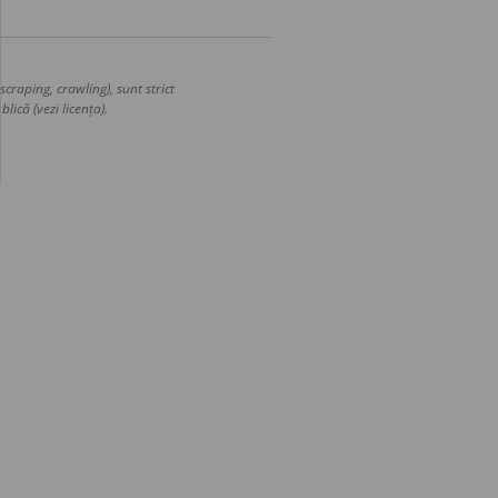
craping, crawling), sunt strict
lică (vezi licența).