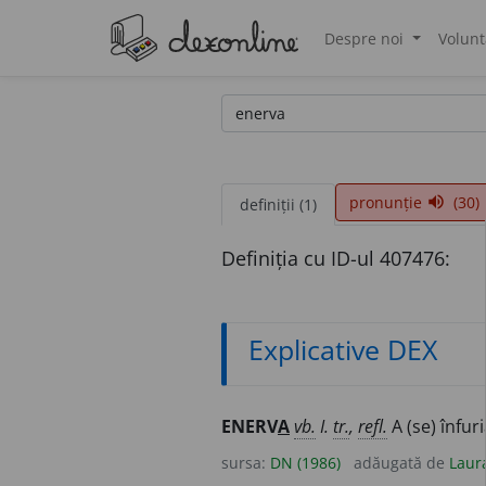
Despre noi
Volunt
®
pronunție
(30)
volume_up
definiții (1)
Definiția cu ID-ul 407476:
Explicative DEX
ENERV
A
vb.
I.
tr.
,
refl.
A (se) înfuri
sursa:
DN (1986)
adăugată de
Laur