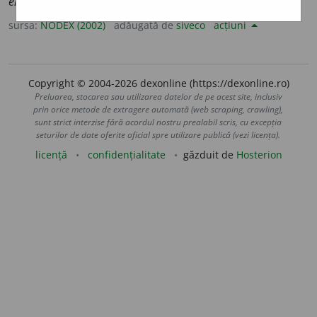
énerver
sursa:
NODEX (2002)
adăugată de
siveco
acțiuni
Copyright © 2004-2026 dexonline (https://dexonline.ro)
Preluarea, stocarea sau utilizarea datelor de pe acest site, inclusiv
prin orice metode de extragere automată (web scraping, crawling),
sunt strict interzise fără acordul nostru prealabil scris, cu excepția
seturilor de date oferite oficial spre utilizare publică (vezi licența).
licență
confidențialitate
găzduit de
Hosterion