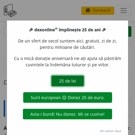
Donează
savings
®
®
🎉 dexonline
împlinește 25 de ani 🎉
caută
clear
search
De un sfert de secol suntem aici, gratuit, zi de zi,
opțiuni
pentru milioane de căutări.
Cu o mică donație aniversară ne-ați ajuta să păstrăm
cuvintele la îndemâna tuturor și pe viitor.
pronunție
(30)
volume_up
definiții (1)
Definiția cu ID-ul 333512:
Explicative DEX
A ENERV
A
~
e
z
tranz.
A face să-și piardă calmul. /<fr.
Am donat deja.