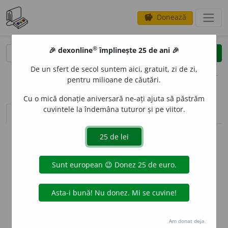
Donează
savings
®
®
🎉 dexonline
împlinește 25 de ani 🎉
caută
clear
search
De un sfert de secol suntem aici, gratuit, zi de zi,
opțiuni
pentru milioane de căutări.
Cu o mică donație aniversară ne-ați ajuta să păstrăm
cuvintele la îndemâna tuturor și pe viitor.
sinteza definițiilor (1)
definiții (11)
declinări
info
Aceste definiții sunt compilate de
echipa dexonline. Definițiile
originale se află pe fila
definiții
.
info
Puteți reordona filele pe pagina de
preferințe
.
ascunde
Am donat deja.