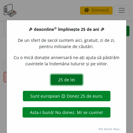
Donează
savings
®
®
🎉 dexonline
împlinește 25 de ani 🎉
caută
clear
search
De un sfert de secol suntem aici, gratuit, zi de zi,
opțiuni
pentru milioane de căutări.
Cu o mică donație aniversară ne-ați ajuta să păstrăm
cuvintele la îndemâna tuturor și pe viitor.
sinteza definițiilor (1)
definiții (16)
conjugări
pronunție
(50)
volume_up
info
Aceste definiții sunt compilate de
echipa dexonline. Definițiile
originale se află pe fila
definiții
.
info
Puteți reordona filele pe pagina de
preferințe
.
Am donat deja.
ascunde