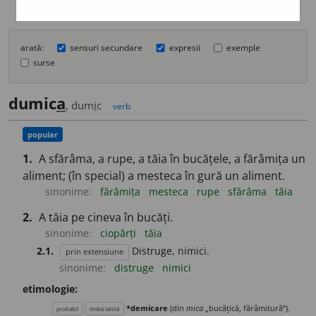
arată:
sensuri secundare
expresii
exemple
surse
dumic
a
, dum
i
c
verb
popular
1.
A sfărâma, a rupe, a tăia în bucățele, a fărâmița un
aliment; (în special) a mesteca în gură un aliment.
sinonime:
fărâmița
mesteca
rupe
sfărâma
tăia
2.
A tăia pe cineva în bucăți.
sinonime:
ciopârți
tăia
2.1.
Distruge, nimici.
prin extensiune
sinonime:
distruge
nimici
etimologie:
*demicare
(din
mica
„bucățică, fărâmitură”).
probabil
limba latină