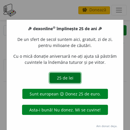
Donează
savings
®
®
🎉 dexonline
împlinește 25 de ani 🎉
caută
clear
search
De un sfert de secol suntem aici, gratuit, zi de zi,
opțiuni
pentru milioane de căutări.
Cu o mică donație aniversară ne-ați ajuta să păstrăm
cuvintele la îndemâna tuturor și pe viitor.
sinteza definițiilor (1)
definiții (27)
conjugări / declinări
info
Aceste definiții sunt compilate de
echipa dexonline. Definițiile
originale se află pe fila
definiții
.
info
Puteți reordona filele pe pagina de
preferințe
.
Am donat deja.
ascunde