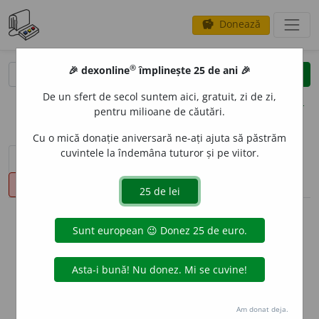
Donează
savings
®
®
🎉 dexonline
împlinește 25 de ani 🎉
caută
clear
search
De un sfert de secol suntem aici, gratuit, zi de zi,
opțiuni
pentru milioane de căutări.
Cu o mică donație aniversară ne-ați ajuta să păstrăm
cuvintele la îndemâna tuturor și pe viitor.
sinteza definițiilor (1)
definiții (16)
declinări
pronunție
(1)
volume_up
info
Aceste definiții sunt compilate de
echipa dexonline. Definițiile
originale se află pe fila
definiții
.
info
Puteți reordona filele pe pagina de
preferințe
.
Am donat deja.
ascunde