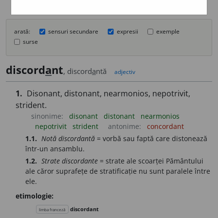
arată:
sensuri secundare
expresii
exemple
surse
discord
a
nt
, discord
a
ntă
adjectiv
1.
Disonant, distonant, nearmonios, nepotrivit,
strident.
sinonime:
disonant
distonant
nearmonios
nepotrivit
strident
antonime:
concordant
1.1.
Notă discordantă
= vorbă sau faptă care distonează
într-un ansamblu.
1.2.
Strate discordante
= strate ale scoarței Pământului
ale căror suprafețe de stratificație nu sunt paralele între
ele.
etimologie:
discordant
limba franceză