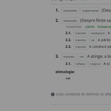
1.
(Desp
intranzitiv
unipersonal
2.
(Despre ființe sa
intranzitiv
sinonime:
cârmi
întoarc
2.1.
A 
tranzitiv
neobișnuit
2.2.
A părăs
tranzitiv
rar
2.3.
A conduce pe
tranzitiv
3.
A atinge, a l
tranzitiv
rar
3.1.
A-și
reflexiv
reciproc
etimologie:
cot
Lista completă de definiții se află
info