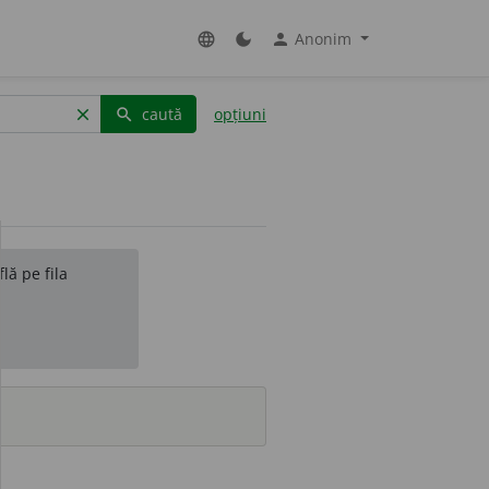
Anonim
language
dark_mode
person
caută
opțiuni
clear
search
lă pe fila