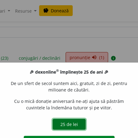
Donează
savings
ari
Resurse
pronunție
(1)
volume_up
 (23)
conjugări / declinări
info
®
🎉 dexonline
împlinește 25 de ani 🎉
iniții sunt compilate de echipa dexonline. Definițiile originale se af
De un sfert de secol suntem aici, gratuit, zi de zi, pentru
 Puteți reordona filele pe pagina de
preferințe
.
milioane de căutări.
Cu o mică donație aniversară ne-ați ajuta să păstrăm
cuvintele la îndemâna tuturor și pe viitor.
presii
exemple
surse