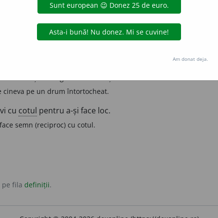
re râuri, drumuri etc.) A-și schimba direcția, a face un
cot
.
u vehicule) A face o cotitură, a părăsi drumul drept.
e
Am donat deja.
îndrepta în altă direcție.
i un drum și a merge în altă direcție.
 cineva pe un drum întortocheat.
ovi cu
cotul
pentru a-și face loc.
 face semn (reciproc) cu cotul.
 pe fila
definiții
.