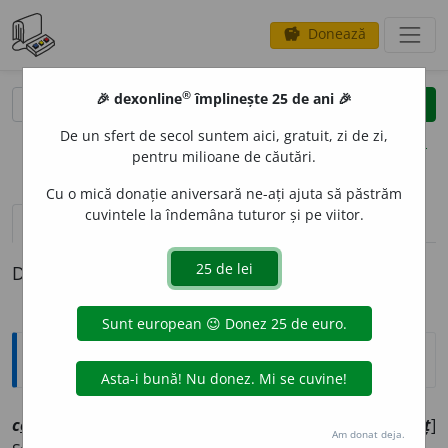
Donează
savings
®
®
🎉 dexonline
împlinește 25 de ani 🎉
caută
clear
search
De un sfert de secol suntem aici, gratuit, zi de zi,
opțiuni
pentru milioane de căutări.
Cu o mică donație aniversară ne-ați ajuta să păstrăm
cuvintele la îndemâna tuturor și pe viitor.
pronunție
(1)
volume_up
definiții (1)
Definiția cu ID-ul 1084162:
Explicative DEX
1
c
o
ti
i
[
At:
POMPILIU, B. 1009 /
V:
c
u
ti, c
u
tiu
/
E:
coteț
]
Am donat deja.