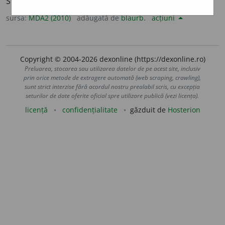
Strigăt cu care se alungă vițelul la coteț.
sursa:
MDA2 (2010)
adăugată de
blaurb.
acțiuni
Copyright © 2004-2026 dexonline (https://dexonline.ro)
Preluarea, stocarea sau utilizarea datelor de pe acest site, inclusiv
prin orice metode de extragere automată (web scraping, crawling),
sunt strict interzise fără acordul nostru prealabil scris, cu excepția
seturilor de date oferite oficial spre utilizare publică (vezi licența).
licență
confidențialitate
găzduit de
Hosterion