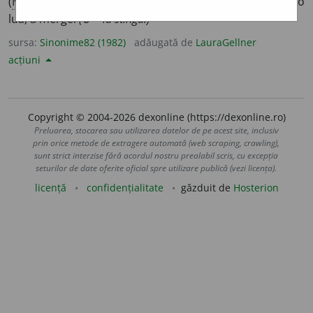
(
Mold.
) a cotigi, (
înv.
) a șovăi.
(A ~ un autovehicul.)
2.
a o
lua, a merge.
(O ~ la stînga.)
sursa:
Sinonime82 (1982)
adăugată de
LauraGellner
acțiuni
Copyright © 2004-2026 dexonline (https://dexonline.ro)
Preluarea, stocarea sau utilizarea datelor de pe acest site, inclusiv
prin orice metode de extragere automată (web scraping, crawling),
sunt strict interzise fără acordul nostru prealabil scris, cu excepția
seturilor de date oferite oficial spre utilizare publică (vezi licența).
licență
confidențialitate
găzduit de
Hosterion