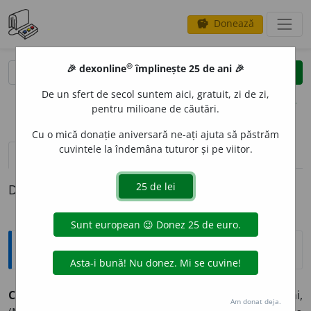
Donează
savings
®
®
🎉 dexonline
împlinește 25 de ani 🎉
caută
clear
search
De un sfert de secol suntem aici, gratuit, zi de zi,
opțiuni
pentru milioane de căutări.
Cu o mică donație aniversară ne-ați ajuta să păstrăm
cuvintele la îndemâna tuturor și pe viitor.
pronunție
(1)
volume_up
definiții (1)
Definiția cu ID-ul 980615:
Sinonime
COT
I
vb.
1.
a cîrmi, a vira, (rar) a cîrmui, (
pop.
) a cîrni,
Am donat deja.