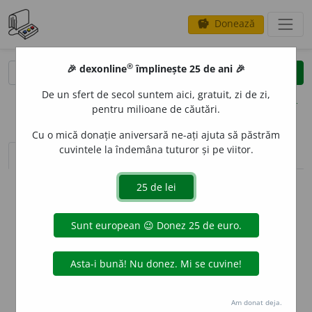
Donează
savings
®
®
🎉 dexonline
împlinește 25 de ani 🎉
caută
clear
search
De un sfert de secol suntem aici, gratuit, zi de zi,
opțiuni
pentru milioane de căutări.
Cu o mică donație aniversară ne-ați ajuta să păstrăm
cuvintele la îndemâna tuturor și pe viitor.
sinteza definițiilor (1)
definiții (17)
conjugări
info
Aceste definiții sunt compilate de
echipa dexonline. Definițiile
originale se află pe fila
definiții
.
info
Puteți reordona filele pe pagina de
preferințe
.
ascunde
Am donat deja.