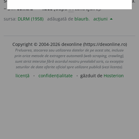
scop fraudulos, un document, un obiect etc.; a falsifica.
1
– Din
contra
- +
face
(după
fr.
contrefaire
).
sursa:
DLRM (1958)
adăugată de
blaurb.
acțiuni
Copyright © 2004-2026 dexonline (https://dexonline.ro)
Preluarea, stocarea sau utilizarea datelor de pe acest site, inclusiv
prin orice metode de extragere automată (web scraping, crawling),
sunt strict interzise fără acordul nostru prealabil scris, cu excepția
seturilor de date oferite oficial spre utilizare publică (vezi licența).
licență
confidențialitate
găzduit de
Hosterion