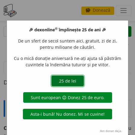
Donează
savings
®
®
🎉 dexonline
împlinește 25 de ani 🎉
caută
clear
search
De un sfert de secol suntem aici, gratuit, zi de zi,
opțiuni
pentru milioane de căutări.
Cu o mică donație aniversară ne-ați ajuta să păstrăm
cuvintele la îndemâna tuturor și pe viitor.
definiții (1)
Definiția cu ID-ul 1372312:
Explicative DEX
CONTRAF
A
CE
,
contraf
a
c
,
vb.
III.
Tranz.
A reproduce, cu
Am donat deja.