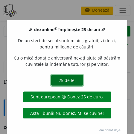
Donează
savings
®
®
🎉 dexonline
împlinește 25 de ani 🎉
caută
clear
search
De un sfert de secol suntem aici, gratuit, zi de zi,
opțiuni
pentru milioane de căutări.
Cu o mică donație aniversară ne-ați ajuta să păstrăm
cuvintele la îndemâna tuturor și pe viitor.
definiții (1)
Definiția cu ID-ul 1154329:
Ortografice DOOM
contrafac
.
Am donat deja.