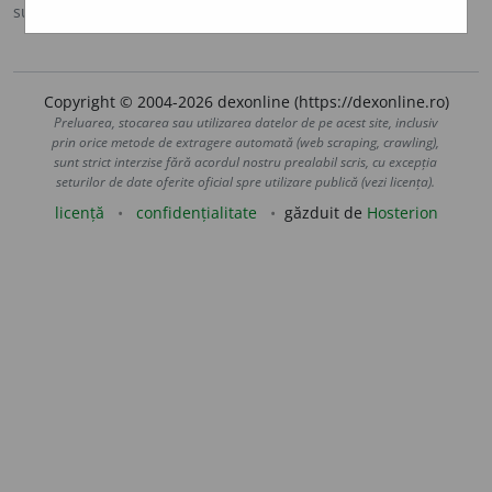
sursa:
IVO-III (1941)
adăugată de
Ladislau Strifler
acțiuni
Copyright © 2004-2026 dexonline (https://dexonline.ro)
Preluarea, stocarea sau utilizarea datelor de pe acest site, inclusiv
prin orice metode de extragere automată (web scraping, crawling),
sunt strict interzise fără acordul nostru prealabil scris, cu excepția
seturilor de date oferite oficial spre utilizare publică (vezi licența).
licență
confidențialitate
găzduit de
Hosterion