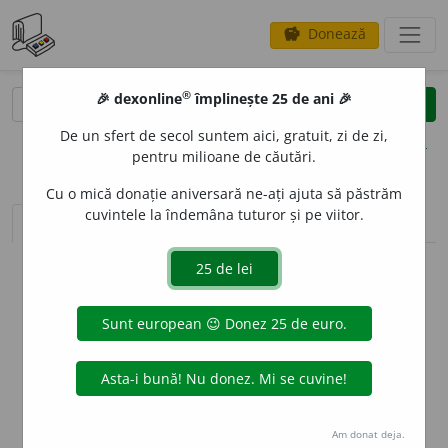
Donează
savings
®
®
🎉 dexonline
împlinește 25 de ani 🎉
caută
clear
search
De un sfert de secol suntem aici, gratuit, zi de zi,
opțiuni
pentru milioane de căutări.
Cu o mică donație aniversară ne-ați ajuta să păstrăm
cuvintele la îndemâna tuturor și pe viitor.
sinteza definițiilor (1)
definiții (17)
declinări
info
Aceste definiții sunt compilate de
echipa dexonline. Definițiile
originale se află pe fila
definiții
.
info
Puteți reordona filele pe pagina de
preferințe
.
ascunde
Am donat deja.