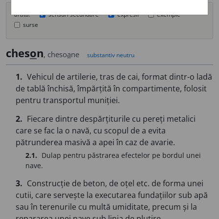
arată:
sensuri secundare
expresii
exemple
surse
ches
o
n
, cheso
a
ne
substantiv neutru
1.
Vehicul de artilerie, tras de cai, format dintr-o ladă
de tablă închisă, împărțită în compartimente, folosit
pentru transportul muniției.
2.
Fiecare dintre despărțiturile cu pereți metalici
care se fac la o navă, cu scopul de a evita
pătrunderea masivă a apei în caz de avarie.
2.1.
Dulap pentru păstrarea efectelor pe bordul unei
nave.
3.
Construcție de beton, de oțel etc. de forma unei
cutii, care servește la executarea fundațiilor sub apă
sau în terenurile cu multă umiditate, precum și la
repararea unei nave sub linia de plutire.