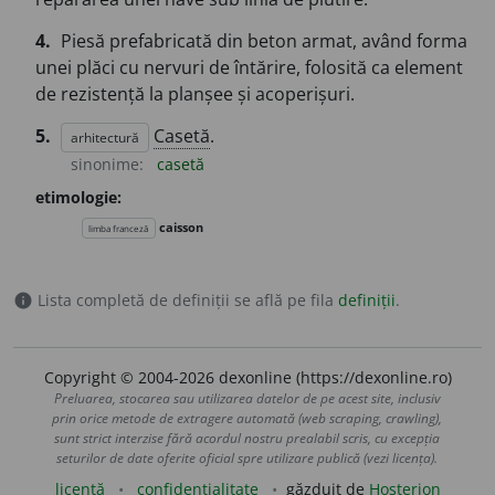
4.
Piesă prefabricată din beton armat, având forma
unei plăci cu nervuri de întărire, folosită ca element
de rezistență la planșee și acoperișuri.
5.
Casetă
.
arhitectură
sinonime:
casetă
etimologie:
caisson
limba franceză
Lista completă de definiții se află pe fila
definiții
.
info
Copyright © 2004-2026 dexonline (https://dexonline.ro)
Preluarea, stocarea sau utilizarea datelor de pe acest site, inclusiv
prin orice metode de extragere automată (web scraping, crawling),
sunt strict interzise fără acordul nostru prealabil scris, cu excepția
seturilor de date oferite oficial spre utilizare publică (vezi licența).
licență
confidențialitate
găzduit de
Hosterion