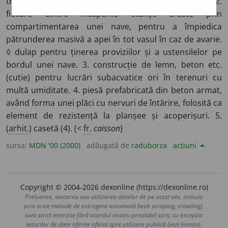
trecut pentru transportul muniției (de artilerie). 2.
fiecare dintre încăperile etanșe create prin
compartimentarea unei nave, pentru a împiedica
pătrunderea masivă a apei în tot vasul în caz de avarie.
◊ dulap pentru ținerea proviziilor și a ustensilelor pe
bordul unei nave. 3. construcție de lemn, beton etc.
(cutie) pentru lucrări subacvatice ori în terenuri cu
multă umiditate. 4. piesă prefabricată din beton armat,
având forma unei plăci cu nervuri de întărire, folosită ca
element de rezistență la planșee și acoperișuri. 5.
(
arhit.
) casetă (4). (<
fr.
caisson
)
sursa:
MDN '00 (2000)
adăugată de
raduborza
acțiuni
Copyright © 2004-2026 dexonline (https://dexonline.ro)
Preluarea, stocarea sau utilizarea datelor de pe acest site, inclusiv
prin orice metode de extragere automată (web scraping, crawling),
sunt strict interzise fără acordul nostru prealabil scris, cu excepția
seturilor de date oferite oficial spre utilizare publică (vezi licența).