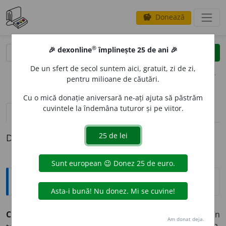
Donează
savings
®
®
🎉 dexonline
împlinește 25 de ani 🎉
caută
clear
search
De un sfert de secol suntem aici, gratuit, zi de zi,
opțiuni
pentru milioane de căutări.
Cu o mică donație aniversară ne-ați ajuta să păstrăm
cuvintele la îndemâna tuturor și pe viitor.
definiții (1)
Definiția cu ID-ul 454740:
Explicative DEX
CHES
O
N
s. n.
1. vehicul cu două roți, compartimentat, în
Am donat deja.