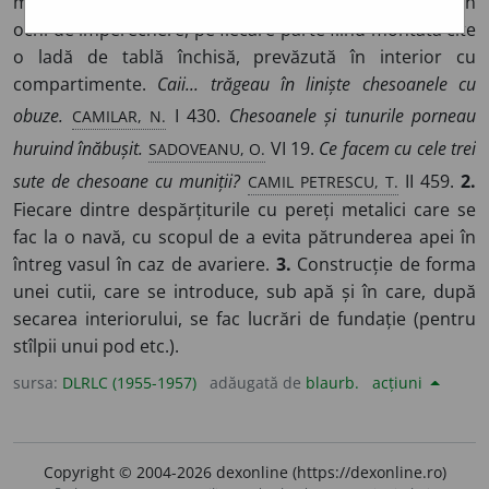
muniției, format din două părți legate între ele printr-un
ochi de împerechere, pe fiecare parte fiind montată cîte
o ladă de tablă închisă, prevăzută în interior cu
compartimente.
Caii... trăgeau în liniște chesoanele cu
CAMILAR, N.
obuze.
I 430.
Chesoanele și tunurile porneau
SADOVEANU, O.
huruind înăbușit.
VI 19.
Ce facem cu cele trei
CAMIL PETRESCU, T.
sute de chesoane cu muniții?
II 459.
2.
Fiecare dintre despărțiturile cu pereți metalici care se
fac la o navă, cu scopul de a evita pătrunderea apei în
întreg vasul în caz de avariere.
3.
Construcție de forma
unei cutii, care se introduce, sub apă și în care, după
secarea interiorului, se fac lucrări de fundație (pentru
stîlpii unui pod etc.).
sursa:
DLRLC (1955-1957)
adăugată de
blaurb.
acțiuni
Copyright © 2004-2026 dexonline (https://dexonline.ro)