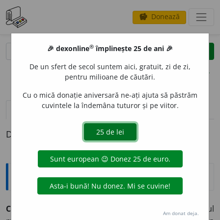
Donează
savings
®
®
🎉 dexonline
împlinește 25 de ani 🎉
caută
clear
search
De un sfert de secol suntem aici, gratuit, zi de zi,
opțiuni
pentru milioane de căutări.
Cu o mică donație aniversară ne-ați ajuta să păstrăm
cuvintele la îndemâna tuturor și pe viitor.
definiții (1)
Definiția cu ID-ul 906410:
Explicative DEX
CHES
O
N,
chesoane,
s. n.
1.
Vehicul pentru transportul
Am donat deja.