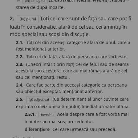
Lumea
(sau, învechit,
vremea
)
cealaltă
=
(în) sintagmă
chat_bubble
starea de după moarte.
2.
Toți cei care sunt de față sau care pot fi
(la) plural
luați în considerație, afară de cel sau cei amintiți în
mod special sau scoși din discuție.
2.1.
Toți cei din aceeași categorie afară de unul, care a
fost menționat anterior.
2.2.
Toți cei de față, afară de persoana care vorbește.
2.3.
(Uneori întărit prin
toți
) Cei de felul sau de seama
acestuia sau acestora, care au mai rămas afară de cel
sau cei menționați, restul.
2.4.
Care fac parte din aceeași categorie ca persoana
sau obiectul exceptat, menționat anterior.
2.5.
(Ca determinant al unor cuvinte care
(și) adjectival
exprimă o diviziune a timpului) Imediat următor altuia.
2.5.1.
Acela despre care a fost vorba mai
învechit
înainte sau mai sus; precedentul.
diferențiere
Cel care urmează sau precedă.