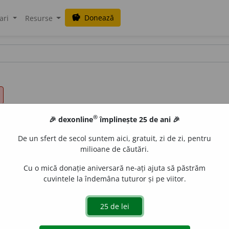
Donează
savings
ari
Resurse
®
🎉 dexonline
împlinește 25 de ani 🎉
De un sfert de secol suntem aici, gratuit, zi de zi, pentru
milioane de căutări.
Cu o mică donație aniversară ne-ați ajuta să păstrăm
cuvintele la îndemâna tuturor și pe viitor.
.
 de
blaurb.
acțiuni