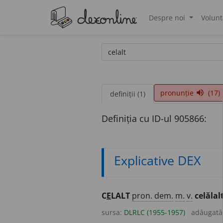
Despre noi
Volunt
®
pronunție
(17)
volume_up
definiții (1)
Definiția cu ID-ul 905866:
Explicative DEX
C
E
LALT
pron. dem.
m.
v.
celălalt
sursa:
DLRLC (1955-1957)
adăugată