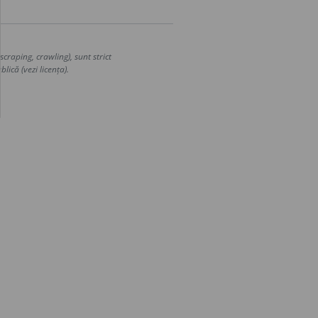
craping, crawling), sunt strict
lică (vezi licența).