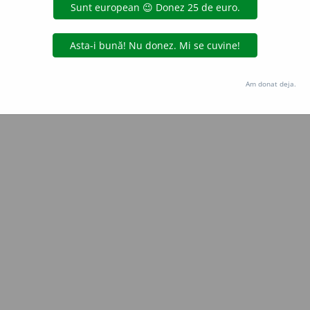
Copyright © 2004-2026 dexonline (https://dexonline.ro)
area datelor de pe acest site, inclusiv prin orice metode de extragere automată (web s
dul nostru prealabil scris, cu excepția seturilor de date oferite oficial spre utilizare pub
Am donat deja.
licență
confidențialitate
găzduit de
Hosterion