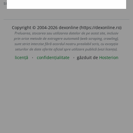
sursa:
DLRLC (1955-1957)
adăugată de
blaurb.
acțiuni
Copyright © 2004-2026 dexonline (https://dexonline.ro)
Preluarea, stocarea sau utilizarea datelor de pe acest site, inclusiv
prin orice metode de extragere automată (web scraping, crawling),
sunt strict interzise fără acordul nostru prealabil scris, cu excepția
seturilor de date oferite oficial spre utilizare publică (vezi licența).
licență
confidențialitate
găzduit de
Hosterion