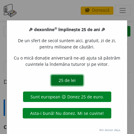
Donează
savings
®
®
🎉 dexonline
împlinește 25 de ani 🎉
caută
clear
search
De un sfert de secol suntem aici, gratuit, zi de zi,
opțiuni
pentru milioane de căutări.
Cu o mică donație aniversară ne-ați ajuta să păstrăm
cuvintele la îndemâna tuturor și pe viitor.
definiții (1)
Definiția cu ID-ul 905917:
Explicative DEX
C
E
LLALT
pron. dem.
m.
v.
celălalt.
Am donat deja.