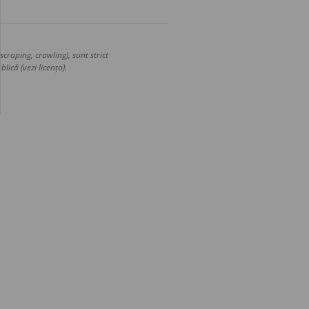
craping, crawling), sunt strict
lică (vezi licența).