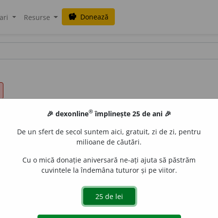
Donează
savings
ari
Resurse
®
🎉 dexonline
împlinește 25 de ani 🎉
De un sfert de secol suntem aici, gratuit, zi de zi, pentru
milioane de căutări.
Cu o mică donație aniversară ne-ați ajuta să păstrăm
cuvintele la îndemâna tuturor și pe viitor.
.
all
acțiuni