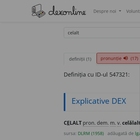
Despre noi
Volunt
®
pronunție
(17)
volume_up
definiții (1)
Definiția cu ID-ul 547321:
Explicative DEX
C
E
LALT
pron. dem.
m.
v.
celălalt
sursa:
DLRM (1958)
adăugată de
lg