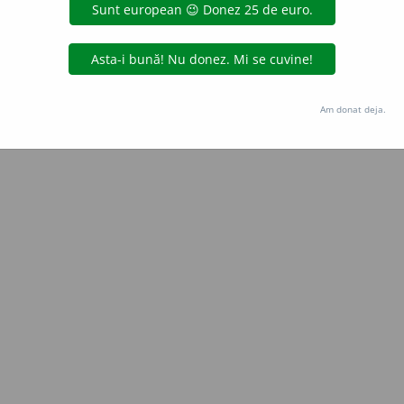
Copyright © 2004-2026 dexonline (https://dexonline.ro)
area datelor de pe acest site, inclusiv prin orice metode de extragere automată (web s
dul nostru prealabil scris, cu excepția seturilor de date oferite oficial spre utilizare pub
Am donat deja.
licență
confidențialitate
găzduit de
Hosterion